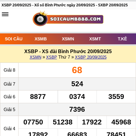
XSBP 20/09/2025 - Xổ số Bình Phước ngày 20/09/2025 - SXBP 20/09/2025
SOI CẦU
XSMB
XSMN
XSMT
T.KÊ
XSBP - XS đài Bình Phước 20/09/2025
»
Thứ 7 »
XSMN
XSBP
XSBP 20/09/2025
68
Giải 8
524
Giải 7
8877
0374
3559
Giải 6
7396
Giải 5
07750
51238
17922
45968
Giải 4
17892
66683
78451