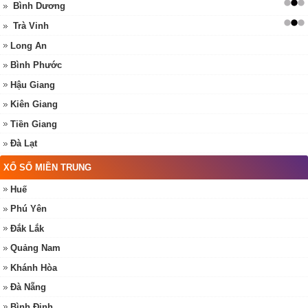
Bình Dương
Trà Vinh
Long An
Bình Phước
Hậu Giang
Kiên Giang
Tiền Giang
Đà Lạt
XỔ SỐ MIỀN TRUNG
Huế
Phú Yên
Đắk Lắk
Quảng Nam
Khánh Hòa
Đà Nẵng
Bình Định