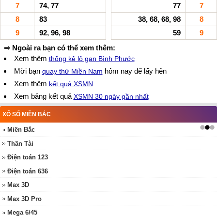
7
74, 77
77
7
8
83
38, 68, 68, 98
8
9
92, 96, 98
59
9
⇒ Ngoài ra bạn có thể xem thêm:
Xem thêm
thống kê lô gan Bình Phước
Mời bạn
hôm nay để lấy hên
quay thử Miền Nam
Xem thêm
kết quả XSMN
Xem bảng kết quả
XSMN 30 ngày gần nhất
XỔ SỐ MIỀN BẮC
Miền Bắc
Thần Tài
Điện toán 123
Điện toán 636
Max 3D
Max 3D Pro
Mega 6/45