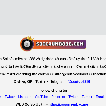
n Soi cầu miễn phí 888 và dự đoán kết quả xổ số uy tín số 1 Việt N
g tôi tự hào là điểm đến tin cậy nhất cho anh em đam mê giải mã s
achkim #nuoilokhung #soicaumb888 #trangchusoicaumb888 #caoth
Dịch vụ GP - Textlink:
Telegram -
@seotop8386
Follow chúng tôi
k
Twitter
LinkedIn
YouTube
Pinterest
Twitch
Tumblr
Email
WEB Xổ Số Uy tín
-
https://xosomienbac.me