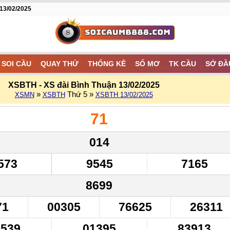
13/02/2025
SOI CẦU
QUAY THỬ
THỐNG KÊ
SỔ MƠ
TK CẦU
SỚ ĐẦ
XSBTH - XS đài Bình Thuận 13/02/2025
»
Thứ 5 »
XSMN
XSBTH
XSBTH 13/02/2025
71
014
573
9545
7165
8699
71
00305
76625
26311
8539
01395
83913