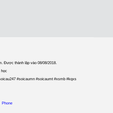
am. Được thành lập vào 08/08/2018.
ố học
usoicau247 #soicaumn #soicaumt #xsmb #kqxs
Phone