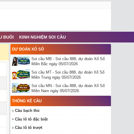
U ĐUÔI
KINH NGHIỆM SOI CẦU
DỰ ĐOÁN XỔ SỐ
Soi cầu MB - Soi cầu 888, dự đoán Xổ Số
Miền Bắc ngày 05/07/2026
Soi cầu MT - Soi cầu 888, dự đoán Xổ Số
Miền Trung ngày 05/07/2026
Soi cầu MN - Soi cầu 888, dự đoán Xổ Số
Miền Nam ngày 05/07/2026
THỐNG KÊ CẦU
Cầu bạch thủ
Cầu lô tô đặc biệt
Cầu lô tô trượt