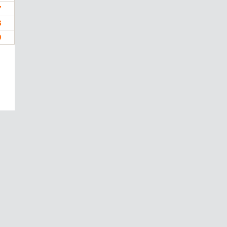
7
8
9