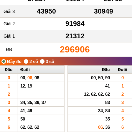
43950
30949
Giải 3
91984
Giải 2
21312
Giải 1
296906
ĐB
Đầu
Đuôi
Đầu
Đuôi
0
00,
06
, 08
00, 50, 90
0
1
12, 19
41
1
2
12, 62, 62, 62
2
3
34, 35, 36, 37
83
3
4
41, 49
34, 84
4
5
50
35
5
6
62, 62, 62
06
, 36
6