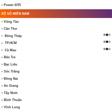
Power 6/55
XỔ SỐ MIỀN NAM
Vũng Tàu
Cần Thơ
Đồng Tháp
TP.HCM
Cà Mau
Bến Tre
Bạc Liêu
Sóc Trăng
Đồng Nai
An Giang
Tây Ninh
Bình Thuận
Vĩnh Long