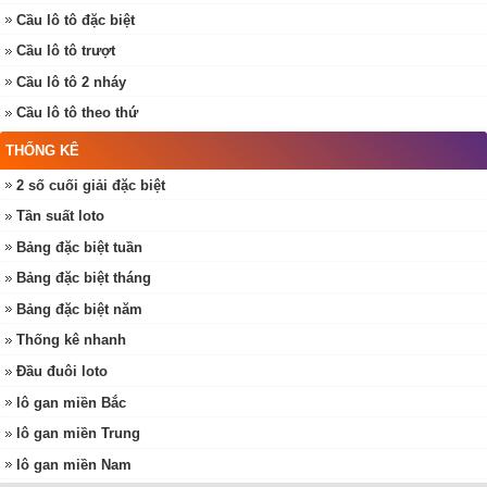
Cầu lô tô đặc biệt
Cầu lô tô trượt
Cầu lô tô 2 nháy
Cầu lô tô theo thứ
THỐNG KÊ
2 số cuối giải đặc biệt
Tần suất loto
Bảng đặc biệt tuần
Bảng đặc biệt tháng
Bảng đặc biệt năm
Thống kê nhanh
Đầu đuôi loto
lô gan miền Bắc
lô gan miền Trung
lô gan miền Nam