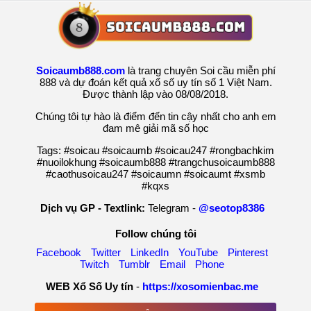
Soicaumb888.com
là trang chuyên Soi cầu miễn phí
888 và dự đoán kết quả xổ số uy tín số 1 Việt Nam.
Được thành lập vào 08/08/2018.
Chúng tôi tự hào là điểm đến tin cậy nhất cho anh em
đam mê giải mã số học
Tags: #soicau #soicaumb #soicau247 #rongbachkim
#nuoilokhung #soicaumb888 #trangchusoicaumb888
#caothusoicau247 #soicaumn #soicaumt #xsmb
#kqxs
Dịch vụ GP - Textlink:
Telegram -
@seotop8386
Follow chúng tôi
Facebook
Twitter
LinkedIn
YouTube
Pinterest
Twitch
Tumblr
Email
Phone
WEB Xổ Số Uy tín
-
https://xosomienbac.me