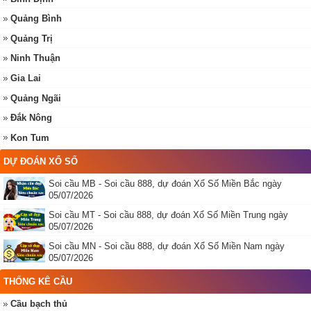
Quảng Bình
Quảng Trị
Ninh Thuận
Gia Lai
Quảng Ngãi
Đắk Nông
Kon Tum
DỰ ĐOÁN XỔ SỐ
Soi cầu MB - Soi cầu 888, dự đoán Xổ Số Miền Bắc ngày
05/07/2026
Soi cầu MT - Soi cầu 888, dự đoán Xổ Số Miền Trung ngày
05/07/2026
Soi cầu MN - Soi cầu 888, dự đoán Xổ Số Miền Nam ngày
05/07/2026
THỐNG KÊ CẦU
Cầu bạch thủ