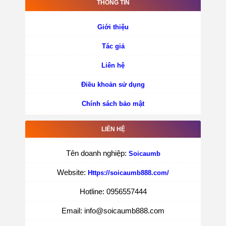
THÔNG TIN
Giới thiệu
Tác giả
Liên hệ
Điều khoản sử dụng
Chính sách bảo mật
LIÊN HỆ
Tên doanh nghiệp:
Soicaumb
Website:
Https://soicaumb888.com/
Hotline: 0956557444
Email:
info@soicaumb888.com