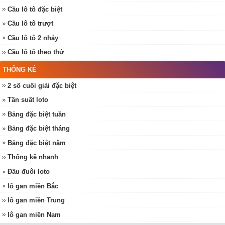
Cầu lô tô đặc biệt
Cầu lô tô trượt
Cầu lô tô 2 nháy
Cầu lô tô theo thứ
THỐNG KÊ
2 số cuối giải đặc biệt
Tần suất loto
Bảng đặc biệt tuần
Bảng đặc biệt tháng
Bảng đặc biệt năm
Thống kê nhanh
Đầu đuôi loto
lô gan miền Bắc
lô gan miền Trung
lô gan miền Nam