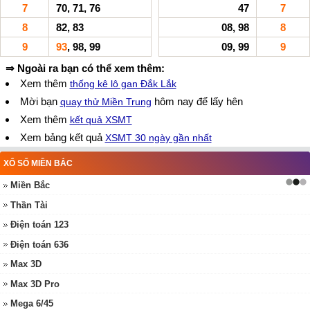
7
70, 71, 76
47
7
8
82, 83
08, 98
8
9
93
, 98, 99
09, 99
9
⇒ Ngoài ra bạn có thể xem thêm:
Xem thêm
thống kê lô gan Đắk Lắk
Mời bạn
hôm nay để lấy hên
quay thử Miền Trung
Xem thêm
kết quả XSMT
Xem bảng kết quả
XSMT 30 ngày gần nhất
XỔ SỐ MIỀN BẮC
Miền Bắc
Thần Tài
Điện toán 123
Điện toán 636
Max 3D
Max 3D Pro
Mega 6/45