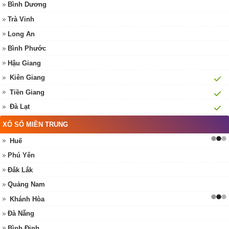
Bình Dương
Trà Vinh
Long An
Bình Phước
Hậu Giang
Kiên Giang
Tiền Giang
Đà Lạt
XỔ SỐ MIỀN TRUNG
Huế
Phú Yên
Đắk Lắk
Quảng Nam
Khánh Hòa
Đà Nẵng
Bình Định