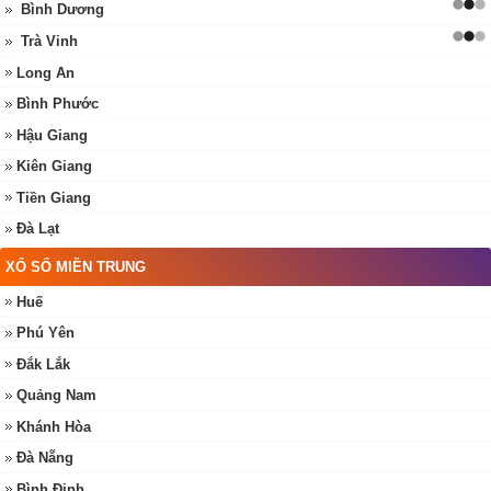
Bình Dương
Trà Vinh
Long An
Bình Phước
Hậu Giang
Kiên Giang
Tiền Giang
Đà Lạt
XỔ SỐ MIỀN TRUNG
Huế
Phú Yên
Đắk Lắk
Quảng Nam
Khánh Hòa
Đà Nẵng
Bình Định