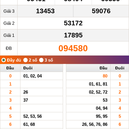
13453
59076
Giải 3
53172
Giải 2
17895
Giải 1
094580
ĐB
Đầu
Đuôi
Đầu
Đuôi
0
01, 02, 04
80
0
1
01, 61, 81
1
2
26
02, 52, 72
2
3
37
53
3
4
04, 94
4
5
52, 53, 56
95, 95
5
6
61, 68
26, 56, 76, 86
6