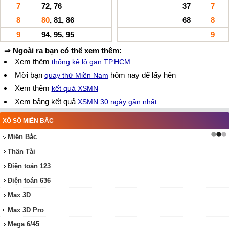
7
72, 76
37
7
8
80
, 81, 86
68
8
9
94, 95, 95
9
⇒ Ngoài ra bạn có thể xem thêm:
Xem thêm
thống kê lô gan TP.HCM
Mời bạn
hôm nay để lấy hên
quay thử Miền Nam
Xem thêm
kết quả XSMN
Xem bảng kết quả
XSMN 30 ngày gần nhất
XỔ SỐ MIỀN BẮC
Miền Bắc
Thần Tài
Điện toán 123
Điện toán 636
Max 3D
Max 3D Pro
Mega 6/45