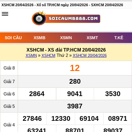
XSHCM 20/04/2026 - Xổ số TP.HCM ngày 20/04/2026 - SXHCM 20/04/2026
SOI CẦU
XSMB
XSMN
XSMT
T.KÊ
XSHCM - XS đài TP.HCM 20/04/2026
»
Thứ 2 »
XSMN
XSHCM
XSHCM 20/04/2026
12
Giải 8
280
Giải 7
2864
9041
3530
Giải 6
3987
Giải 5
27846
12330
69104
08971
Giải 4
63241
88701
89037