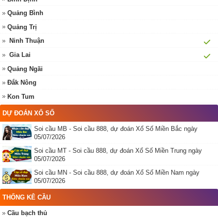
Quảng Bình
Quảng Trị
Ninh Thuận
Gia Lai
Quảng Ngãi
Đắk Nông
Kon Tum
DỰ ĐOÁN XỔ SỐ
Soi cầu MB - Soi cầu 888, dự đoán Xổ Số Miền Bắc ngày
05/07/2026
Soi cầu MT - Soi cầu 888, dự đoán Xổ Số Miền Trung ngày
05/07/2026
Soi cầu MN - Soi cầu 888, dự đoán Xổ Số Miền Nam ngày
05/07/2026
THỐNG KÊ CẦU
Cầu bạch thủ