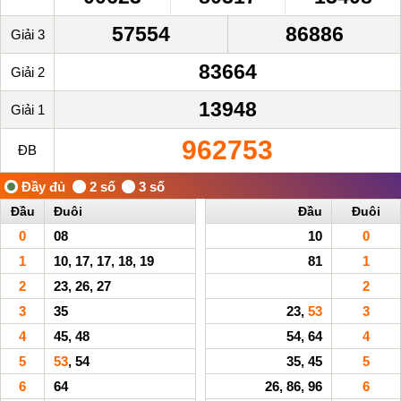
57554
86886
Giải 3
83664
Giải 2
13948
Giải 1
962753
ĐB
Đầu
Đuôi
Đầu
Đuôi
0
08
10
0
1
10, 17, 17, 18, 19
81
1
2
23, 26, 27
2
3
35
23,
53
3
4
45, 48
54, 64
4
5
53
, 54
35, 45
5
6
64
26, 86, 96
6