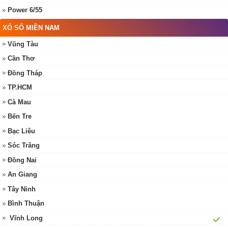
Power 6/55
XỔ SỐ MIỀN NAM
Vũng Tàu
Cần Thơ
Đồng Tháp
TP.HCM
Cà Mau
Bến Tre
Bạc Liêu
Sóc Trăng
Đồng Nai
An Giang
Tây Ninh
Bình Thuận
Vĩnh Long