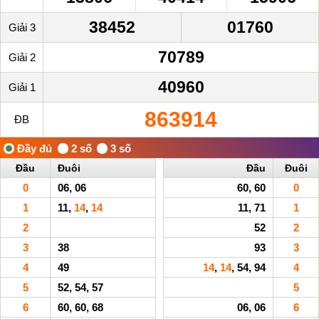
38452
01760
Giải 3
70789
Giải 2
40960
Giải 1
863914
ĐB
Đầu
Đuôi
Đầu
Đuôi
0
06, 06
60, 60
0
1
11,
14
,
14
11, 71
1
2
52
2
3
38
93
3
4
49
14
,
14
, 54, 94
4
5
52, 54, 57
5
6
60, 60, 68
06, 06
6