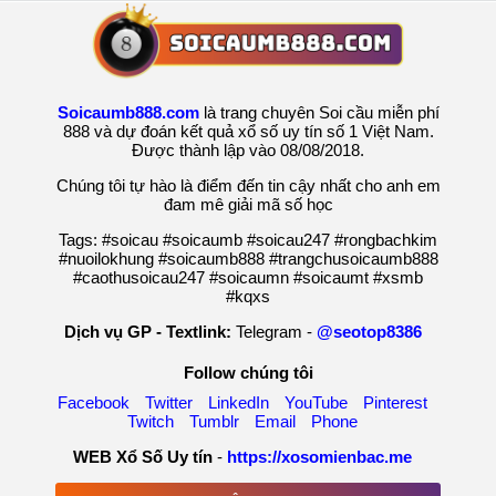
Soicaumb888.com
là trang chuyên Soi cầu miễn phí
888 và dự đoán kết quả xổ số uy tín số 1 Việt Nam.
Được thành lập vào 08/08/2018.
Chúng tôi tự hào là điểm đến tin cậy nhất cho anh em
đam mê giải mã số học
Tags: #soicau #soicaumb #soicau247 #rongbachkim
#nuoilokhung #soicaumb888 #trangchusoicaumb888
#caothusoicau247 #soicaumn #soicaumt #xsmb
#kqxs
Dịch vụ GP - Textlink:
Telegram -
@seotop8386
Follow chúng tôi
Facebook
Twitter
LinkedIn
YouTube
Pinterest
Twitch
Tumblr
Email
Phone
WEB Xổ Số Uy tín
-
https://xosomienbac.me