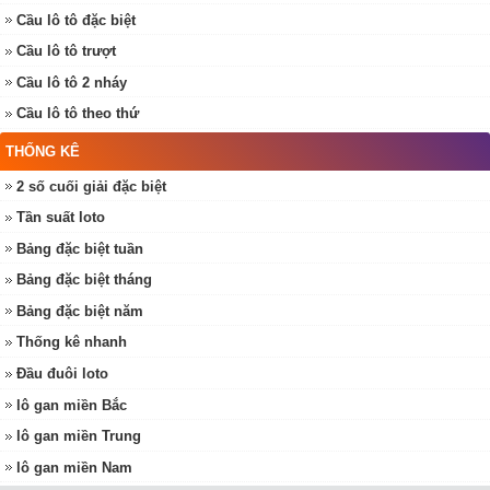
Cầu lô tô đặc biệt
Cầu lô tô trượt
Cầu lô tô 2 nháy
Cầu lô tô theo thứ
THỐNG KÊ
2 số cuối giải đặc biệt
Tần suất loto
Bảng đặc biệt tuần
Bảng đặc biệt tháng
Bảng đặc biệt năm
Thống kê nhanh
Đầu đuôi loto
lô gan miền Bắc
lô gan miền Trung
lô gan miền Nam