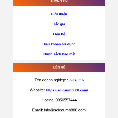
THÔNG TIN
Giới thiệu
Tác giả
Liên hệ
Điều khoản sử dụng
Chính sách bảo mật
LIÊN HỆ
Tên doanh nghiệp:
Soicaumb
Website:
Https://soicaumb888.com/
Hotline: 0956557444
Email:
info@soicaumb888.com