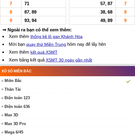
7
71
57, 87
7
8
87, 89
38, 68
8
9
93, 94
49, 89
9
⇒ Ngoài ra bạn có thể xem thêm:
Xem thêm
thống kê lô gan Khánh Hòa
Mời bạn
hôm nay để lấy hên
quay thử Miền Trung
Xem thêm
kết quả XSMT
Xem bảng kết quả
XSMT 30 ngày gần nhất
XỔ SỐ MIỀN BẮC
Miền Bắc
Thần Tài
Điện toán 123
Điện toán 636
Max 3D
Max 3D Pro
Mega 6/45