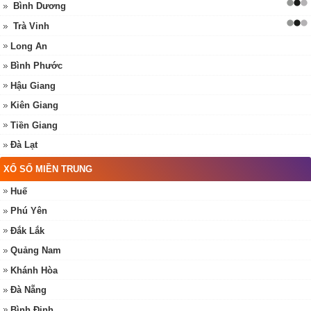
Bình Dương
Trà Vinh
Long An
Bình Phước
Hậu Giang
Kiên Giang
Tiền Giang
Đà Lạt
XỔ SỐ MIỀN TRUNG
Huế
Phú Yên
Đắk Lắk
Quảng Nam
Khánh Hòa
Đà Nẵng
Bình Định