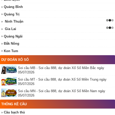
Quảng Bình
Quảng Trị
Ninh Thuận
Gia Lai
Quảng Ngãi
Đắk Nông
Kon Tum
DỰ ĐOÁN XỔ SỐ
Soi cầu MB - Soi cầu 888, dự đoán Xổ Số Miền Bắc ngày
05/07/2026
Soi cầu MT - Soi cầu 888, dự đoán Xổ Số Miền Trung ngày
05/07/2026
Soi cầu MN - Soi cầu 888, dự đoán Xổ Số Miền Nam ngày
05/07/2026
THỐNG KÊ CẦU
Cầu bạch thủ