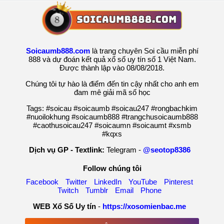
Soicaumb888.com
là trang chuyên Soi cầu miễn phí
888 và dự đoán kết quả xổ số uy tín số 1 Việt Nam.
Được thành lập vào 08/08/2018.
Chúng tôi tự hào là điểm đến tin cậy nhất cho anh em
đam mê giải mã số học
Tags: #soicau #soicaumb #soicau247 #rongbachkim
#nuoilokhung #soicaumb888 #trangchusoicaumb888
#caothusoicau247 #soicaumn #soicaumt #xsmb
#kqxs
Dịch vụ GP - Textlink:
Telegram -
@seotop8386
Follow chúng tôi
Facebook
Twitter
LinkedIn
YouTube
Pinterest
Twitch
Tumblr
Email
Phone
WEB Xổ Số Uy tín
-
https://xosomienbac.me