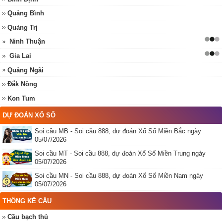
Quảng Bình
Quảng Trị
Ninh Thuận
Gia Lai
Quảng Ngãi
Đắk Nông
Kon Tum
DỰ ĐOÁN XỔ SỐ
Soi cầu MB - Soi cầu 888, dự đoán Xổ Số Miền Bắc ngày
05/07/2026
Soi cầu MT - Soi cầu 888, dự đoán Xổ Số Miền Trung ngày
05/07/2026
Soi cầu MN - Soi cầu 888, dự đoán Xổ Số Miền Nam ngày
05/07/2026
THỐNG KÊ CẦU
Cầu bạch thủ