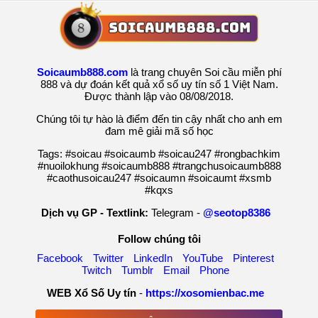
Soicaumb888.com
là trang chuyên Soi cầu miễn phí
888 và dự đoán kết quả xổ số uy tín số 1 Việt Nam.
Được thành lập vào 08/08/2018.
Chúng tôi tự hào là điểm đến tin cậy nhất cho anh em
đam mê giải mã số học
Tags: #soicau #soicaumb #soicau247 #rongbachkim
#nuoilokhung #soicaumb888 #trangchusoicaumb888
#caothusoicau247 #soicaumn #soicaumt #xsmb
#kqxs
Dịch vụ GP - Textlink:
Telegram -
@seotop8386
Follow chúng tôi
Facebook
Twitter
LinkedIn
YouTube
Pinterest
Twitch
Tumblr
Email
Phone
WEB Xổ Số Uy tín
-
https://xosomienbac.me