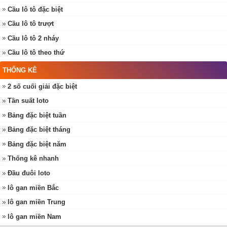
Cầu lô tô đặc biệt
Cầu lô tô trượt
Cầu lô tô 2 nháy
Cầu lô tô theo thứ
THỐNG KÊ
2 số cuối giải đặc biệt
Tần suất loto
Bảng đặc biệt tuần
Bảng đặc biệt tháng
Bảng đặc biệt năm
Thống kê nhanh
Đầu đuôi loto
lô gan miền Bắc
lô gan miền Trung
lô gan miền Nam