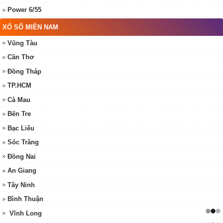
Power 6/55
XỔ SỐ MIỀN NAM
Vũng Tàu
Cần Thơ
Đồng Tháp
TP.HCM
Cà Mau
Bến Tre
Bạc Liêu
Sóc Trăng
Đồng Nai
An Giang
Tây Ninh
Bình Thuận
Vĩnh Long