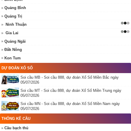
Quảng Bình
Quảng Trị
Ninh Thuận
Gia Lai
Quảng Ngãi
Đắk Nông
Kon Tum
DỰ ĐOÁN XỔ SỐ
Soi cầu MB - Soi cầu 888, dự đoán Xổ Số Miền Bắc ngày
05/07/2026
Soi cầu MT - Soi cầu 888, dự đoán Xổ Số Miền Trung ngày
05/07/2026
Soi cầu MN - Soi cầu 888, dự đoán Xổ Số Miền Nam ngày
05/07/2026
THỐNG KÊ CẦU
Cầu bạch thủ