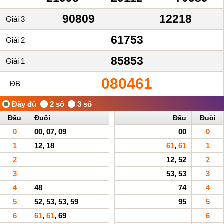
90809
12218
Giải 3
61753
Giải 2
85853
Giải 1
080461
ĐB
Đầu
Đuôi
Đầu
Đuôi
0
00, 07, 09
00
0
1
12, 18
61
,
61
1
2
12, 52
2
3
53, 53
3
4
48
74
4
5
52, 53, 53, 59
95
5
6
61
,
61
, 69
6