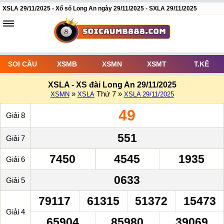
XSLA 29/11/2025 - Xổ số Long An ngày 29/11/2025 - SXLA 29/11/2025
SOI CẦU
XSMB
XSMN
XSMT
T.KÊ
XSLA - XS đài Long An 29/11/2025
»
Thứ 7 »
XSMN
XSLA
XSLA 29/11/2025
49
Giải 8
551
Giải 7
7450
4545
1935
Giải 6
0633
Giải 5
79117
61315
51372
15473
Giải 4
65904
85980
39069