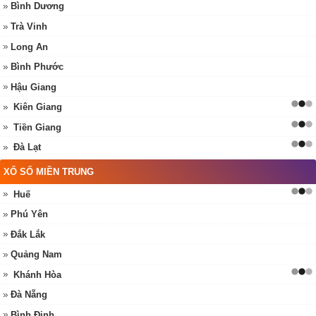
Bình Dương
Trà Vinh
Long An
Bình Phước
Hậu Giang
Kiên Giang
Tiền Giang
Đà Lạt
XỔ SỐ MIỀN TRUNG
Huế
Phú Yên
Đắk Lắk
Quảng Nam
Khánh Hòa
Đà Nẵng
Bình Định