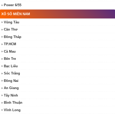
Power 6/55
XỔ SỐ MIỀN NAM
Vũng Tàu
Cần Thơ
Đồng Tháp
TP.HCM
Cà Mau
Bến Tre
Bạc Liêu
Sóc Trăng
Đồng Nai
An Giang
Tây Ninh
Bình Thuận
Vĩnh Long