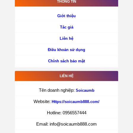
THÔNG TIN
Giới thiệu
Tác giả
Liên hệ
Điều khoản sử dụng
Chính sách bảo mật
LIÊN HỆ
Tên doanh nghiệp:
Soicaumb
Website:
Https://soicaumb888.com/
Hotline: 0956557444
Email:
info@soicaumb888.com