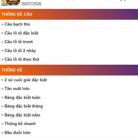
05/07/2026
THỐNG KÊ CẦU
Cầu bạch thủ
Cầu lô tô đặc biệt
Cầu lô tô trượt
Cầu lô tô 2 nháy
Cầu lô tô theo thứ
THỐNG KÊ
2 số cuối giải đặc biệt
Tần suất loto
Bảng đặc biệt tuần
Bảng đặc biệt tháng
Bảng đặc biệt năm
Thống kê nhanh
Đầu đuôi loto