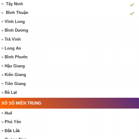
Tây Ninh
Bình Thuận
Vĩnh Long
Bình Dương
Trà Vinh
Long An
Bình Phước
Hậu Giang
Kiên Giang
Tiền Giang
Đà Lạt
XỔ SỐ MIỀN TRUNG
Huế
Phú Yên
Đắk Lắk