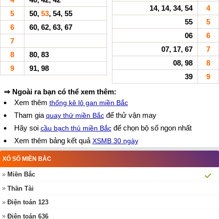
14, 14, 34, 54
4
5
50,
53
, 54, 55
55
5
6
60, 62, 63, 67
06
6
7
07, 17, 67
7
8
80, 83
08, 98
8
9
91, 98
39
9
⇒ Ngoài ra bạn có thể xem thêm:
Xem thêm
thống kê lô gan miền Bắc
Tham gia
để thử vận may
quay thử miền Bắc
Hãy soi
để chọn bộ số ngon nhất
cầu bạch thủ miền Bắc
Xem thêm bảng kết quả
XSMB 30 ngày
XỔ SỐ MIỀN BẮC
Miền Bắc
Thần Tài
Điện toán 123
Điện toán 636