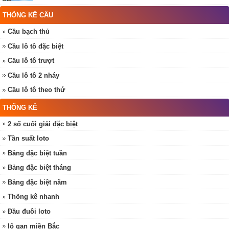
THỐNG KÊ CẦU
Cầu bạch thủ
Cầu lô tô đặc biệt
Cầu lô tô trượt
Cầu lô tô 2 nháy
Cầu lô tô theo thứ
THỐNG KÊ
2 số cuối giải đặc biệt
Tần suất loto
Bảng đặc biệt tuần
Bảng đặc biệt tháng
Bảng đặc biệt năm
Thống kê nhanh
Đầu đuôi loto
lô gan miền Bắc