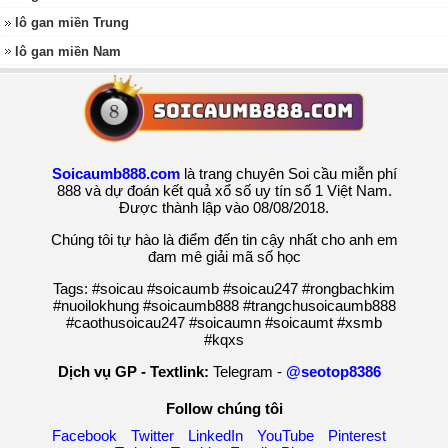
lô gan miền Trung
lô gan miền Nam
Soicaumb888.com
là trang chuyên Soi cầu miễn phí
888 và dự đoán kết quả xổ số uy tín số 1 Việt Nam.
Được thành lập vào 08/08/2018.
Chúng tôi tự hào là điểm đến tin cậy nhất cho anh em
đam mê giải mã số học
Tags: #soicau #soicaumb #soicau247 #rongbachkim
#nuoilokhung #soicaumb888 #trangchusoicaumb888
#caothusoicau247 #soicaumn #soicaumt #xsmb
#kqxs
Dịch vụ GP - Textlink:
Telegram -
@seotop8386
Follow chúng tôi
Facebook
Twitter
LinkedIn
YouTube
Pinterest