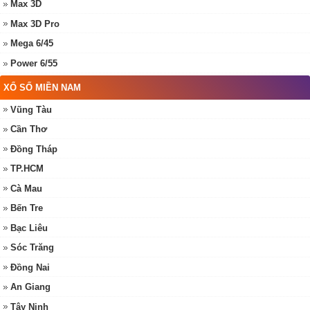
Max 3D
Max 3D Pro
Mega 6/45
Power 6/55
XỔ SỐ MIỀN NAM
Vũng Tàu
Cần Thơ
Đồng Tháp
TP.HCM
Cà Mau
Bến Tre
Bạc Liêu
Sóc Trăng
Đồng Nai
An Giang
Tây Ninh