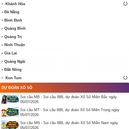
Khánh Hòa
Đà Nẵng
Bình Định
Quảng Bình
Quảng Trị
Ninh Thuận
Gia Lai
Quảng Ngãi
Đắk Nông
Kon Tum
DỰ ĐOÁN XỔ SỐ
Soi cầu MB - Soi cầu 888, dự đoán Xổ Số Miền Bắc ngày
05/07/2026
Soi cầu MT - Soi cầu 888, dự đoán Xổ Số Miền Trung ngày
05/07/2026
Soi cầu MN - Soi cầu 888, dự đoán Xổ Số Miền Nam ngày
05/07/2026