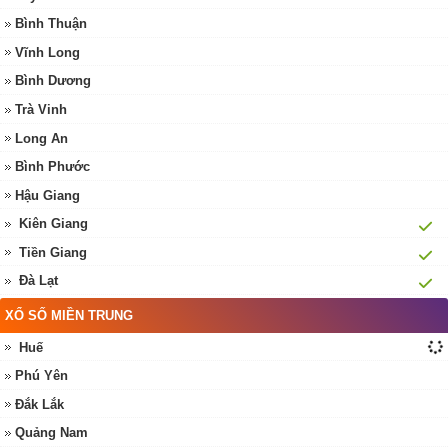
Bình Thuận
Vĩnh Long
Bình Dương
Trà Vinh
Long An
Bình Phước
Hậu Giang
Kiên Giang
Tiền Giang
Đà Lạt
XỔ SỐ MIỀN TRUNG
Huế
Phú Yên
Đắk Lắk
Quảng Nam