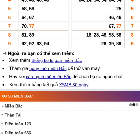
5
58, 58
25
5
6
64, 67
46, 46
6
7
70,
77
67,
77
7
8
81, 89
18, 28, 48, 58, 58
8
9
92, 92, 93, 94
29, 39, 89
9
⇒ Ngoài ra bạn có thể xem thêm:
Xem thêm
thống kê lô gan miền Bắc
Tham gia
để thử vận may
quay thử miền Bắc
Hãy soi
để chọn bộ số ngon nhất
cầu bạch thủ miền Bắc
Xem thêm bảng kết quả
XSMB 30 ngày
XỔ SỐ MIỀN BẮC
Miền Bắc
Thần Tài
Điện toán 123
Điện toán 636