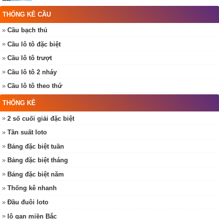
THỐNG KÊ CẦU
Cầu bạch thủ
Cầu lô tô đặc biệt
Cầu lô tô trượt
Cầu lô tô 2 nháy
Cầu lô tô theo thứ
THỐNG KÊ
2 số cuối giải đặc biệt
Tần suất loto
Bảng đặc biệt tuần
Bảng đặc biệt tháng
Bảng đặc biệt năm
Thống kê nhanh
Đầu đuôi loto
lô gan miền Bắc