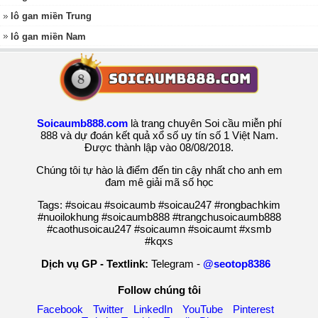
lô gan miền Trung
lô gan miền Nam
Soicaumb888.com
là trang chuyên Soi cầu miễn phí
888 và dự đoán kết quả xổ số uy tín số 1 Việt Nam.
Được thành lập vào 08/08/2018.
Chúng tôi tự hào là điểm đến tin cậy nhất cho anh em
đam mê giải mã số học
Tags: #soicau #soicaumb #soicau247 #rongbachkim
#nuoilokhung #soicaumb888 #trangchusoicaumb888
#caothusoicau247 #soicaumn #soicaumt #xsmb
#kqxs
Dịch vụ GP - Textlink:
Telegram -
@seotop8386
Follow chúng tôi
Facebook
Twitter
LinkedIn
YouTube
Pinterest