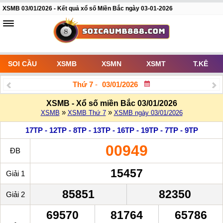
XSMB 03/01/2026 - Kết quả xổ số Miền Bắc ngày 03-01-2026
SOI CẦU
XSMB
XSMN
XSMT
T.KÊ
Thứ 7
-
XSMB - Xổ số miền Bắc 03/01/2026
»
»
XSMB
XSMB Thứ 7
XSMB ngày 03/01/2026
17TP - 12TP - 8TP - 13TP - 16TP - 19TP - 7TP - 9TP
00949
ĐB
15457
Giải 1
85851
82350
Giải 2
69570
81764
65786