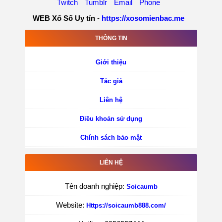
Twitch
Tumblr
Email
Phone
WEB Xổ Số Uy tín
-
https://xosomienbac.me
THÔNG TIN
Giới thiệu
Tác giả
Liên hệ
Điều khoản sử dụng
Chính sách bảo mật
LIÊN HỆ
Tên doanh nghiệp:
Soicaumb
Website:
Https://soicaumb888.com/