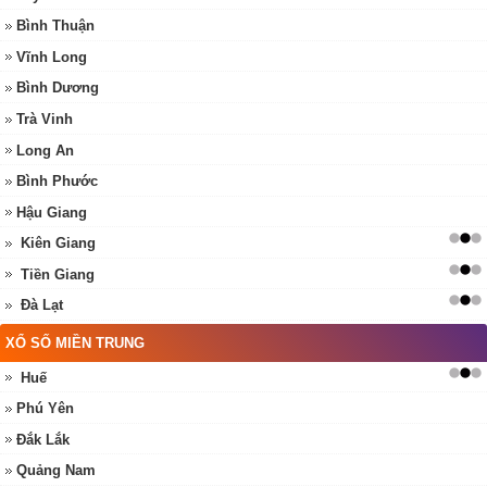
Bình Thuận
Vĩnh Long
Bình Dương
Trà Vinh
Long An
Bình Phước
Hậu Giang
Kiên Giang
Tiền Giang
Đà Lạt
XỔ SỐ MIỀN TRUNG
Huế
Phú Yên
Đắk Lắk
Quảng Nam