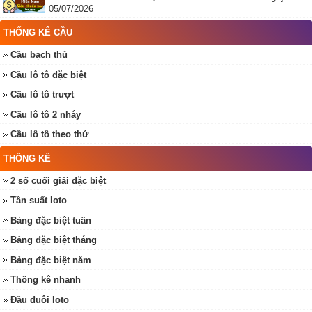
05/07/2026
THỐNG KÊ CẦU
Cầu bạch thủ
Cầu lô tô đặc biệt
Cầu lô tô trượt
Cầu lô tô 2 nháy
Cầu lô tô theo thứ
THỐNG KÊ
2 số cuối giải đặc biệt
Tần suất loto
Bảng đặc biệt tuần
Bảng đặc biệt tháng
Bảng đặc biệt năm
Thống kê nhanh
Đầu đuôi loto