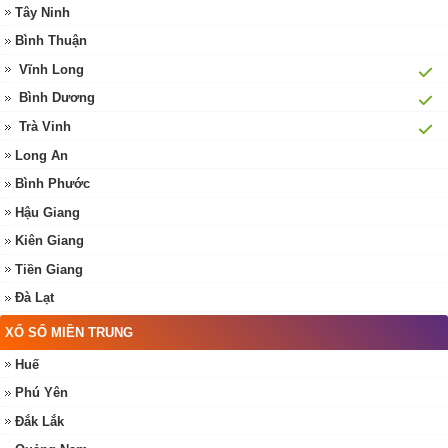
Tây Ninh
Bình Thuận
Vĩnh Long
Bình Dương
Trà Vinh
Long An
Bình Phước
Hậu Giang
Kiên Giang
Tiền Giang
Đà Lạt
XỔ SỐ MIỀN TRUNG
Huế
Phú Yên
Đắk Lắk