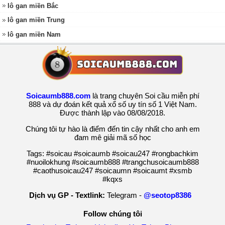
lô gan miền Bắc
lô gan miền Trung
lô gan miền Nam
Soicaumb888.com
là trang chuyên Soi cầu miễn phí
888 và dự đoán kết quả xổ số uy tín số 1 Việt Nam.
Được thành lập vào 08/08/2018.
Chúng tôi tự hào là điểm đến tin cậy nhất cho anh em
đam mê giải mã số học
Tags: #soicau #soicaumb #soicau247 #rongbachkim
#nuoilokhung #soicaumb888 #trangchusoicaumb888
#caothusoicau247 #soicaumn #soicaumt #xsmb
#kqxs
Dịch vụ GP - Textlink:
Telegram -
@seotop8386
Follow chúng tôi