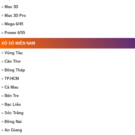
Max 3D
Max 3D Pro
Mega 6/45
Power 6/55
XỔ SỐ MIỀN NAM
Vũng Tàu
Cần Thơ
Đồng Tháp
TP.HCM
Cà Mau
Bến Tre
Bạc Liêu
Sóc Trăng
Đồng Nai
An Giang