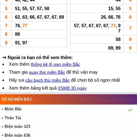
5
51, 55, 57, 57, 58
15, 55
5
6
62, 63, 66, 67, 67, 67, 69
26, 66, 76
6
7
76,
77
57, 57, 67, 67, 67,
77
, 9
7
7
8
89
58
8
9
91, 97
69, 89
9
⇒ Ngoài ra bạn có thể xem thêm:
Xem thêm
thống kê lô gan miền Bắc
Tham gia
để thử vận may
quay thử miền Bắc
Hãy soi
để chọn bộ số ngon nhất
cầu bạch thủ miền Bắc
Xem thêm bảng kết quả
XSMB 30 ngày
XỔ SỐ MIỀN BẮC
Miền Bắc
Thần Tài
Điện toán 123
Điện toán 636