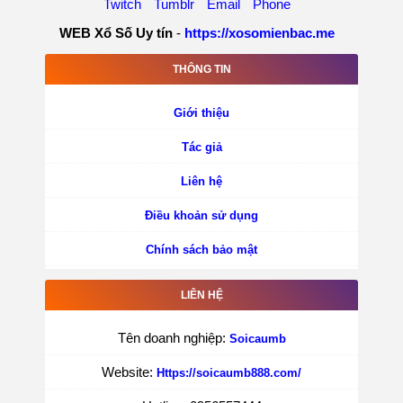
Twitch
Tumblr
Email
Phone
WEB Xổ Số Uy tín
-
https://xosomienbac.me
THÔNG TIN
Giới thiệu
Tác giả
Liên hệ
Điều khoản sử dụng
Chính sách bảo mật
LIÊN HỆ
Tên doanh nghiệp:
Soicaumb
Website:
Https://soicaumb888.com/