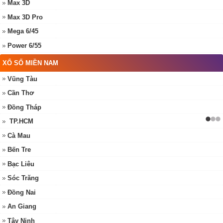
Max 3D
Max 3D Pro
Mega 6/45
Power 6/55
XỔ SỐ MIỀN NAM
Vũng Tàu
Cần Thơ
Đồng Tháp
TP.HCM
Cà Mau
Bến Tre
Bạc Liêu
Sóc Trăng
Đồng Nai
An Giang
Tây Ninh