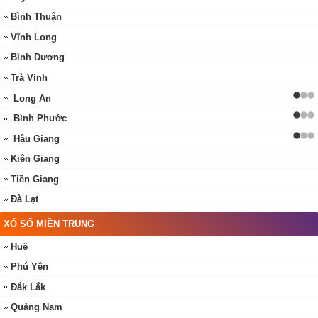
Bình Thuận
Vĩnh Long
Bình Dương
Trà Vinh
Long An
Bình Phước
Hậu Giang
Kiên Giang
Tiền Giang
Đà Lạt
XỔ SỐ MIỀN TRUNG
Huế
Phú Yên
Đắk Lắk
Quảng Nam