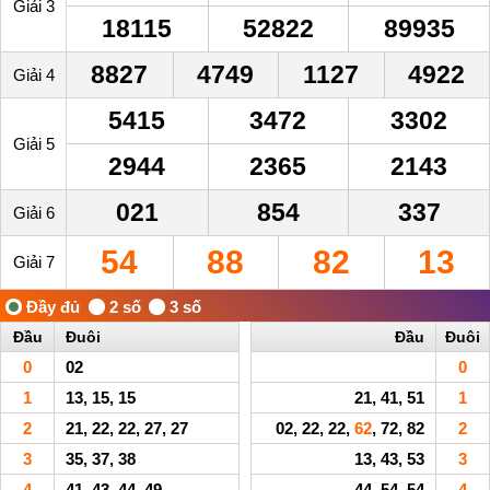
Giải 3
18115
52822
89935
8827
4749
1127
4922
Giải 4
5415
3472
3302
Giải 5
2944
2365
2143
021
854
337
Giải 6
54
88
82
13
Giải 7
Đầu
Đuôi
Đầu
Đuôi
0
02
0
1
13, 15, 15
21, 41, 51
1
2
21, 22, 22, 27, 27
02, 22, 22,
62
, 72, 82
2
3
35, 37, 38
13, 43, 53
3
4
41, 43, 44, 49
44, 54, 54
4