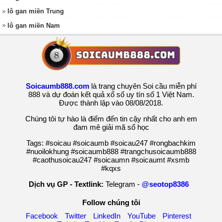
lô gan miền Trung
lô gan miền Nam
Soicaumb888.com
là trang chuyên Soi cầu miễn phí
888 và dự đoán kết quả xổ số uy tín số 1 Việt Nam.
Được thành lập vào 08/08/2018.
Chúng tôi tự hào là điểm đến tin cậy nhất cho anh em
đam mê giải mã số học
Tags: #soicau #soicaumb #soicau247 #rongbachkim
#nuoilokhung #soicaumb888 #trangchusoicaumb888
#caothusoicau247 #soicaumn #soicaumt #xsmb
#kqxs
Dịch vụ GP - Textlink:
Telegram -
@seotop8386
Follow chúng tôi
Facebook
Twitter
LinkedIn
YouTube
Pinterest