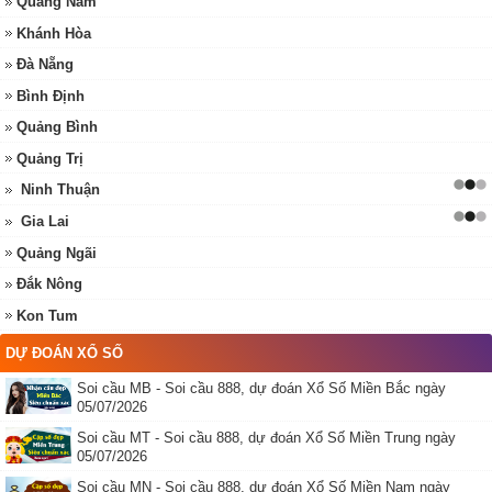
Quảng Nam
Khánh Hòa
Đà Nẵng
Bình Định
Quảng Bình
Quảng Trị
Ninh Thuận
Gia Lai
Quảng Ngãi
Đắk Nông
Kon Tum
DỰ ĐOÁN XỔ SỐ
Soi cầu MB - Soi cầu 888, dự đoán Xổ Số Miền Bắc ngày
05/07/2026
Soi cầu MT - Soi cầu 888, dự đoán Xổ Số Miền Trung ngày
05/07/2026
Soi cầu MN - Soi cầu 888, dự đoán Xổ Số Miền Nam ngày