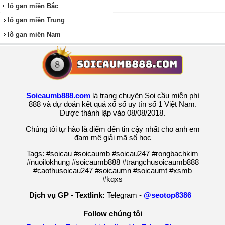
lô gan miền Bắc
lô gan miền Trung
lô gan miền Nam
Soicaumb888.com
là trang chuyên Soi cầu miễn phí
888 và dự đoán kết quả xổ số uy tín số 1 Việt Nam.
Được thành lập vào 08/08/2018.
Chúng tôi tự hào là điểm đến tin cậy nhất cho anh em
đam mê giải mã số học
Tags: #soicau #soicaumb #soicau247 #rongbachkim
#nuoilokhung #soicaumb888 #trangchusoicaumb888
#caothusoicau247 #soicaumn #soicaumt #xsmb
#kqxs
Dịch vụ GP - Textlink:
Telegram -
@seotop8386
Follow chúng tôi