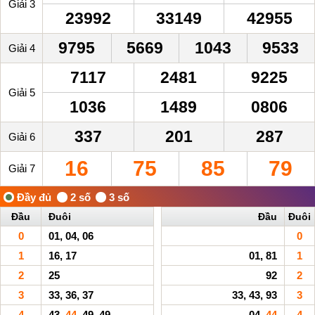
Giải 3
23992
33149
42955
9795
5669
1043
9533
Giải 4
7117
2481
9225
Giải 5
1036
1489
0806
337
201
287
Giải 6
16
75
85
79
Giải 7
Đầu
Đuôi
Đầu
Đuôi
0
01, 04, 06
0
1
16, 17
01, 81
1
2
25
92
2
3
33, 36, 37
33, 43, 93
3
4
43,
44
, 49, 49
04,
44
4