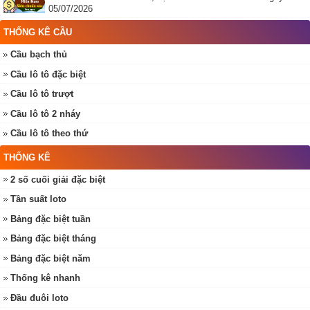
05/07/2026
THỐNG KÊ CẦU
Cầu bạch thủ
Cầu lô tô đặc biệt
Cầu lô tô trượt
Cầu lô tô 2 nháy
Cầu lô tô theo thứ
THỐNG KÊ
2 số cuối giải đặc biệt
Tần suất loto
Bảng đặc biệt tuần
Bảng đặc biệt tháng
Bảng đặc biệt năm
Thống kê nhanh
Đầu đuôi loto