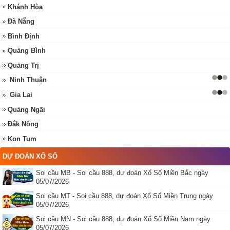
Khánh Hòa
Đà Nẵng
Bình Định
Quảng Bình
Quảng Trị
Ninh Thuận
Gia Lai
Quảng Ngãi
Đắk Nông
Kon Tum
DỰ ĐOÁN XỔ SỐ
Soi cầu MB - Soi cầu 888, dự đoán Xổ Số Miền Bắc ngày
05/07/2026
Soi cầu MT - Soi cầu 888, dự đoán Xổ Số Miền Trung ngày
05/07/2026
Soi cầu MN - Soi cầu 888, dự đoán Xổ Số Miền Nam ngày
05/07/2026