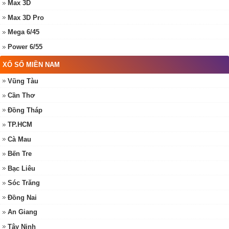
Max 3D
Max 3D Pro
Mega 6/45
Power 6/55
XỔ SỐ MIỀN NAM
Vũng Tàu
Cần Thơ
Đồng Tháp
TP.HCM
Cà Mau
Bến Tre
Bạc Liêu
Sóc Trăng
Đồng Nai
An Giang
Tây Ninh