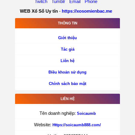
Twitch
Tumblr
Email
Phone
WEB Xổ Số Uy tín
-
https://xosomienbac.me
THÔNG TIN
Giới thiệu
Tác giả
Liên hệ
Điều khoản sử dụng
Chính sách bảo mật
LIÊN HỆ
Tên doanh nghiệp:
Soicaumb
Website:
Https://soicaumb888.com/