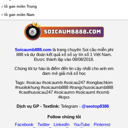
lô gan miền Trung
lô gan miền Nam
Soicaumb888.com
là trang chuyên Soi cầu miễn phí
888 và dự đoán kết quả xổ số uy tín số 1 Việt Nam.
Được thành lập vào 08/08/2018.
Chúng tôi tự hào là điểm đến tin cậy nhất cho anh em
đam mê giải mã số học
Tags: #soicau #soicaumb #soicau247 #rongbachkim
#nuoilokhung #soicaumb888 #trangchusoicaumb888
#caothusoicau247 #soicaumn #soicaumt #xsmb
#kqxs
Dịch vụ GP - Textlink:
Telegram -
@seotop8386
Follow chúng tôi
Facebook
Twitter
LinkedIn
YouTube
Pinterest