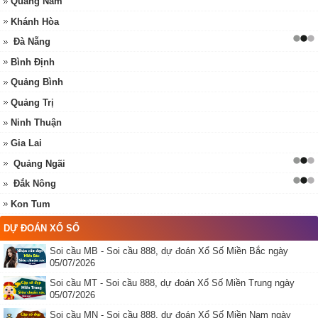
Quảng Nam
Khánh Hòa
Đà Nẵng
Bình Định
Quảng Bình
Quảng Trị
Ninh Thuận
Gia Lai
Quảng Ngãi
Đắk Nông
Kon Tum
DỰ ĐOÁN XỔ SỐ
Soi cầu MB - Soi cầu 888, dự đoán Xổ Số Miền Bắc ngày
05/07/2026
Soi cầu MT - Soi cầu 888, dự đoán Xổ Số Miền Trung ngày
05/07/2026
Soi cầu MN - Soi cầu 888, dự đoán Xổ Số Miền Nam ngày