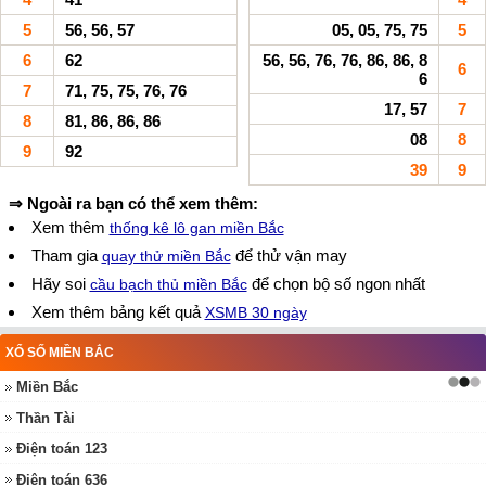
5
56, 56, 57
05, 05, 75, 75
5
6
62
56, 56, 76, 76, 86, 86, 8
6
6
7
71, 75, 75, 76, 76
17, 57
7
8
81, 86, 86, 86
08
8
9
92
39
9
⇒ Ngoài ra bạn có thể xem thêm:
Xem thêm
thống kê lô gan miền Bắc
Tham gia
để thử vận may
quay thử miền Bắc
Hãy soi
để chọn bộ số ngon nhất
cầu bạch thủ miền Bắc
Xem thêm bảng kết quả
XSMB 30 ngày
XỔ SỐ MIỀN BẮC
Miền Bắc
Thần Tài
Điện toán 123
Điện toán 636