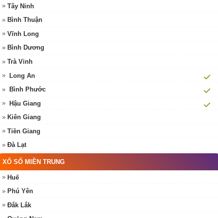
Tây Ninh
Bình Thuận
Vĩnh Long
Bình Dương
Trà Vinh
Long An
Bình Phước
Hậu Giang
Kiên Giang
Tiền Giang
Đà Lạt
XỔ SỐ MIỀN TRUNG
Huế
Phú Yên
Đắk Lắk