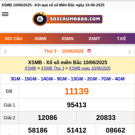
XSMB 10/06/2025 - Kết quả xổ số Miền Bắc ngày 10-06-2025
SOI CẦU
XSMB
XSMN
XSMT
T.KÊ
Thứ 3
-
XSMB - Xổ số miền Bắc 10/06/2025
»
»
XSMB
XSMB Thứ 3
XSMB ngày 10/06/2025
3GM - 15GM - 14GM - 9GM - 13GM - 2GM - 7GM - 4GM
11139
ĐB
95413
Giải 1
12086
20833
Giải 2
58186
51412
08662