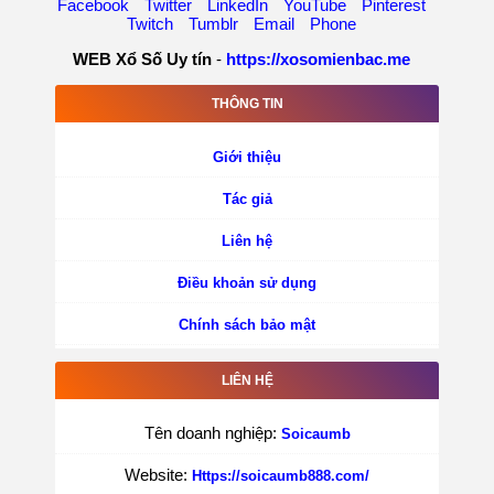
Facebook
Twitter
LinkedIn
YouTube
Pinterest
Twitch
Tumblr
Email
Phone
WEB Xổ Số Uy tín
-
https://xosomienbac.me
THÔNG TIN
Giới thiệu
Tác giả
Liên hệ
Điều khoản sử dụng
Chính sách bảo mật
LIÊN HỆ
Tên doanh nghiệp:
Soicaumb
Website:
Https://soicaumb888.com/