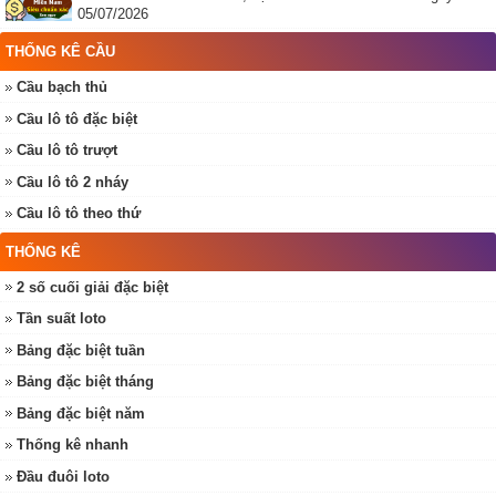
05/07/2026
THỐNG KÊ CẦU
Cầu bạch thủ
Cầu lô tô đặc biệt
Cầu lô tô trượt
Cầu lô tô 2 nháy
Cầu lô tô theo thứ
THỐNG KÊ
2 số cuối giải đặc biệt
Tần suất loto
Bảng đặc biệt tuần
Bảng đặc biệt tháng
Bảng đặc biệt năm
Thống kê nhanh
Đầu đuôi loto