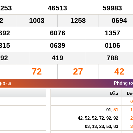
9253
46513
59983
2
1003
1258
0694
692
6076
1357
315
0639
0106
792
419
788
9
72
27
42
Đầu
Đu
0
01,
51
1
42, 52, 52, 72, 92, 92
2
03, 13, 23, 53, 83
3