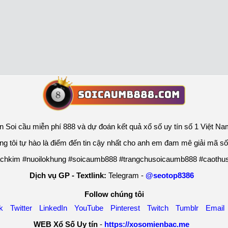
n Soi cầu miễn phí 888 và dự đoán kết quả xổ số uy tín số 1 Việt N
g tôi tự hào là điểm đến tin cậy nhất cho anh em đam mê giải mã s
achkim #nuoilokhung #soicaumb888 #trangchusoicaumb888 #caoth
Dịch vụ GP - Textlink:
Telegram -
@seotop8386
Follow chúng tôi
k
Twitter
LinkedIn
YouTube
Pinterest
Twitch
Tumblr
Email
WEB Xổ Số Uy tín
-
https://xosomienbac.me