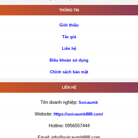
THÔNG TIN
Giới thiệu
Tác giả
Liên hệ
Điều khoản sử dụng
Chính sách bảo mật
LIÊN HỆ
Tên doanh nghiệp:
Soicaumb
Website:
Https://soicaumb888.com/
Hotline: 0956557444
Email:
info@soicaumb888.com