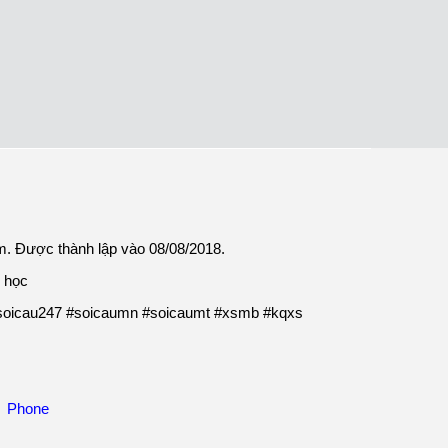
am. Được thành lập vào 08/08/2018.
ố học
usoicau247 #soicaumn #soicaumt #xsmb #kqxs
Phone