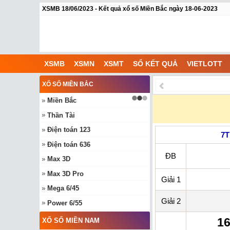
XSMB 18/06/2023 - Kết quả xổ số Miền Bắc ngày 18-06-2023
XSMB
XSMN
XSMT
SỔ KẾT QUẢ
VIETLOTT
XỔ SỐ MIỀN BẮC
Miền Bắc
Thần Tài
Điện toán 123
7T
Điện toán 636
ĐB
Max 3D
Max 3D Pro
Giải 1
Mega 6/45
Giải 2
Power 6/55
1
XỔ SỐ MIỀN NAM