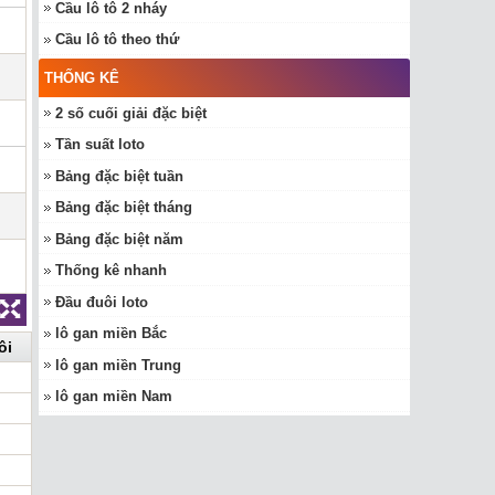
Cầu lô tô 2 nháy
Cầu lô tô theo thứ
THỐNG KÊ
2 số cuối giải đặc biệt
Tần suất loto
Bảng đặc biệt tuần
Bảng đặc biệt tháng
Bảng đặc biệt năm
Thống kê nhanh
Đầu đuôi loto
lô gan miền Bắc
ôi
lô gan miền Trung
lô gan miền Nam