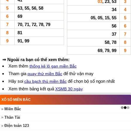
03
, 23, 53
3
5
53, 55, 56, 58
34
4
6
69
05, 05, 15, 55
5
7
70, 71, 72, 78, 79
56
6
8
81
37
7
9
91, 99
58, 78
8
69, 79, 99
9
⇒ Ngoài ra bạn có thể xem thêm:
Xem thêm
thống kê lô gan miền Bắc
Tham gia
để thử vận may
quay thử miền Bắc
Hãy soi
để chọn bộ số ngon nhất
cầu bạch thủ miền Bắc
Xem thêm bảng kết quả
XSMB 30 ngày
XỔ SỐ MIỀN BẮC
Miền Bắc
Thần Tài
Điện toán 123