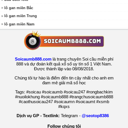
lô gan miền Bắc
lô gan miền Trung
lô gan miền Nam
Soicaumb888.com
là trang chuyên Soi cầu miễn phí
888 và dự đoán kết quả xổ số uy tín số 1 Việt Nam.
Được thành lập vào 08/08/2018.
Chúng tôi tự hào là điểm đến tin cậy nhất cho anh em
đam mê giải mã số học
Tags: #soicau #soicaumb #soicau247 #rongbachkim
#nuoilokhung #soicaumb888 #trangchusoicaumb888
#caothusoicau247 #soicaumn #soicaumt #xsmb
#kqxs
Dịch vụ GP - Textlink:
Telegram -
@seotop8386
Follow chúng tôi