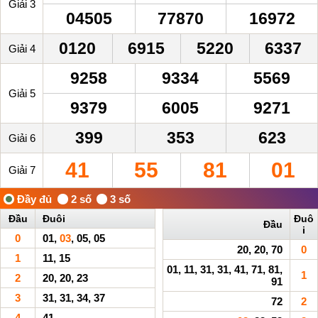
Giải 3
04505
77870
16972
0120
6915
5220
6337
Giải 4
9258
9334
5569
Giải 5
9379
6005
9271
399
353
623
Giải 6
41
55
81
01
Giải 7
Đầu
Đuôi
Đuô
Đầu
i
0
01,
03
, 05, 05
20, 20, 70
0
1
11, 15
01, 11, 31, 31, 41, 71, 81,
1
2
20, 20, 23
91
3
31, 31, 34, 37
72
2
4
41