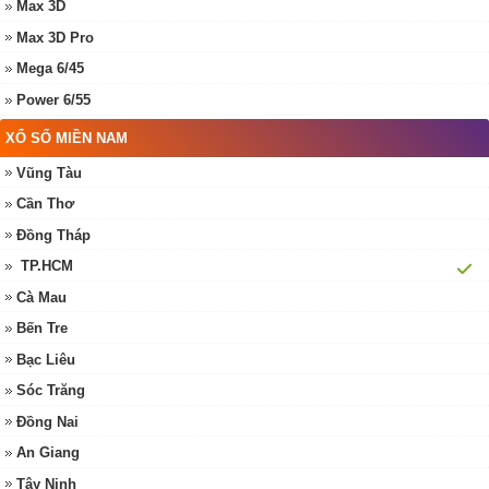
Max 3D
Max 3D Pro
Mega 6/45
Power 6/55
XỔ SỐ MIỀN NAM
Vũng Tàu
Cần Thơ
Đồng Tháp
TP.HCM
Cà Mau
Bến Tre
Bạc Liêu
Sóc Trăng
Đồng Nai
An Giang
Tây Ninh