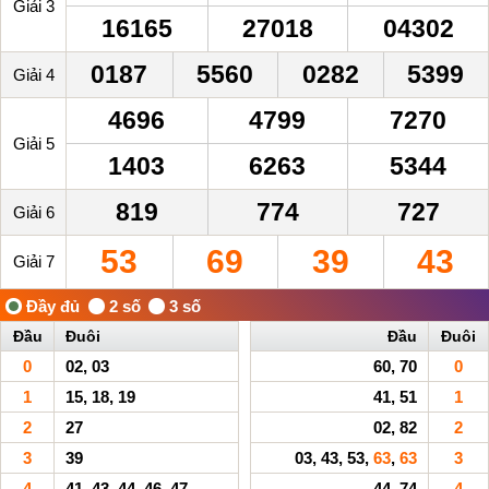
Giải 3
16165
27018
04302
0187
5560
0282
5399
Giải 4
4696
4799
7270
Giải 5
1403
6263
5344
819
774
727
Giải 6
53
69
39
43
Giải 7
Đầu
Đuôi
Đầu
Đuôi
0
02, 03
60, 70
0
1
15, 18, 19
41, 51
1
2
27
02, 82
2
3
39
03, 43, 53,
63
,
63
3
4
41, 43, 44, 46, 47
44, 74
4