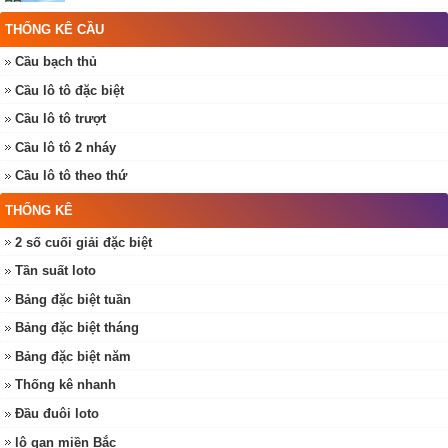
THỐNG KÊ CẦU
Cầu bạch thủ
Cầu lô tô đặc biệt
Cầu lô tô trượt
Cầu lô tô 2 nháy
Cầu lô tô theo thứ
THỐNG KÊ
2 số cuối giải đặc biệt
Tần suất loto
Bảng đặc biệt tuần
Bảng đặc biệt tháng
Bảng đặc biệt năm
Thống kê nhanh
Đầu đuôi loto
lô gan miền Bắc