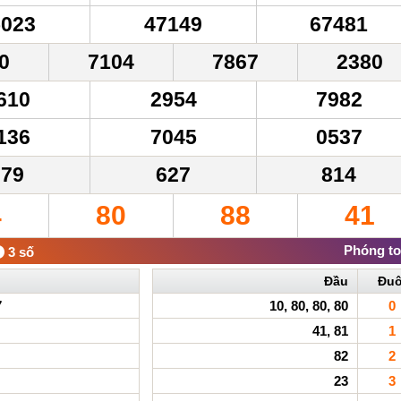
5023
47149
67481
0
7104
7867
2380
610
2954
7982
136
7045
0537
679
627
814
4
80
88
41
Đầu
Đuô
7
10, 80, 80, 80
0
41, 81
1
82
2
23
3