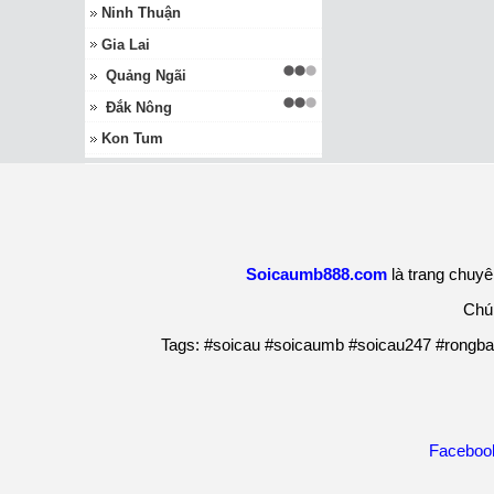
Ninh Thuận
Gia Lai
Quảng Ngãi
Đắk Nông
Kon Tum
Soicaumb888.com
là trang chuyê
Chún
Tags: #soicau #soicaumb #soicau247 #rongb
Faceboo