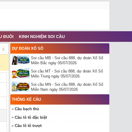
U ĐUÔI
KINH NGHIỆM SOI CẦU
DỰ ĐOÁN XỔ SỐ
Soi cầu MB - Soi cầu 888, dự đoán Xổ Số
Miền Bắc ngày 05/07/2026
Soi cầu MT - Soi cầu 888, dự đoán Xổ Số
Miền Trung ngày 05/07/2026
Soi cầu MN - Soi cầu 888, dự đoán Xổ Số
Miền Nam ngày 05/07/2026
THỐNG KÊ CẦU
Cầu bạch thủ
Cầu lô tô đặc biệt
Cầu lô tô trượt