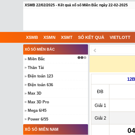
XSMB 22/02/2025 - Kết quả xổ số Miền Bắc ngày 22-02-2025
XSMB
XSMN
XSMT
SỔ KẾT QUẢ
VIETLOTT
XỔ SỐ MIỀN BẮC
Miền Bắc
Thần Tài
Điện toán 123
12B
Điện toán 636
ĐB
Max 3D
Max 3D Pro
Giải 1
Mega 6/45
Giải 2
Power 6/55
0
XỔ SỐ MIỀN NAM