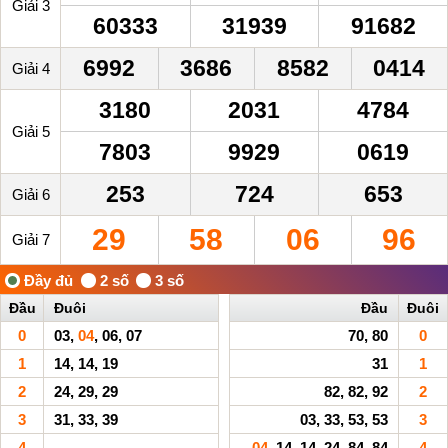
Giải 3
60333
31939
91682
6992
3686
8582
0414
Giải 4
3180
2031
4784
Giải 5
7803
9929
0619
253
724
653
Giải 6
29
58
06
96
Giải 7
Đầu
Đuôi
Đầu
Đuôi
0
03,
04
, 06, 07
70, 80
0
1
14, 14, 19
31
1
2
24, 29, 29
82, 82, 92
2
3
31, 33, 39
03, 33, 53, 53
3
4
04
, 14, 14, 24, 84, 84
4