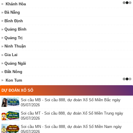
Khánh Hòa
Đà Nẵng
Bình Định
Quảng Bình
Quảng Trị
Ninh Thuận
Gia Lai
Quảng Ngãi
Đắk Nông
Kon Tum
DỰ ĐOÁN XỔ SỐ
Soi cầu MB - Soi cầu 888, dự đoán Xổ Số Miền Bắc ngày
05/07/2026
Soi cầu MT - Soi cầu 888, dự đoán Xổ Số Miền Trung ngày
05/07/2026
Soi cầu MN - Soi cầu 888, dự đoán Xổ Số Miền Nam ngày
05/07/2026