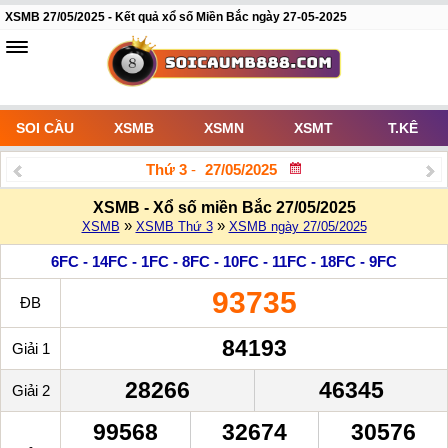
XSMB 27/05/2025 - Kết quả xổ số Miền Bắc ngày 27-05-2025
SOI CẦU
XSMB
XSMN
XSMT
T.KÊ
Thứ 3
-
XSMB - Xổ số miền Bắc 27/05/2025
»
»
XSMB
XSMB Thứ 3
XSMB ngày 27/05/2025
6FC - 14FC - 1FC - 8FC - 10FC - 11FC - 18FC - 9FC
93735
ĐB
84193
Giải 1
28266
46345
Giải 2
99568
32674
30576