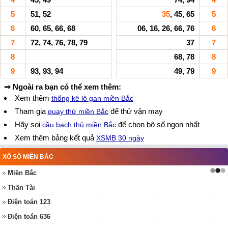
5
51, 52
35
, 45, 65
5
6
60, 65, 66, 68
06, 16, 26, 66, 76
6
7
72, 74, 76, 78, 79
37
7
8
68, 78
8
9
93, 93, 94
49, 79
9
⇒ Ngoài ra bạn có thể xem thêm:
Xem thêm
thống kê lô gan miền Bắc
Tham gia
để thử vận may
quay thử miền Bắc
Hãy soi
để chọn bộ số ngon nhất
cầu bạch thủ miền Bắc
Xem thêm bảng kết quả
XSMB 30 ngày
XỔ SỐ MIỀN BẮC
Miền Bắc
Thần Tài
Điện toán 123
Điện toán 636