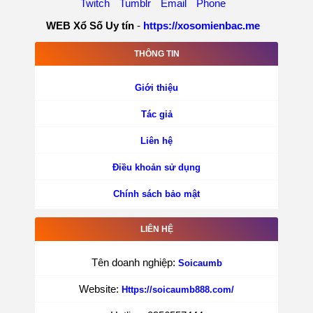
Twitch
Tumblr
Email
Phone
WEB Xổ Số Uy tín
-
https://xosomienbac.me
THÔNG TIN
Giới thiệu
Tác giả
Liên hệ
Điều khoản sử dụng
Chính sách bảo mật
LIÊN HỆ
Tên doanh nghiệp:
Soicaumb
Website:
Https://soicaumb888.com/