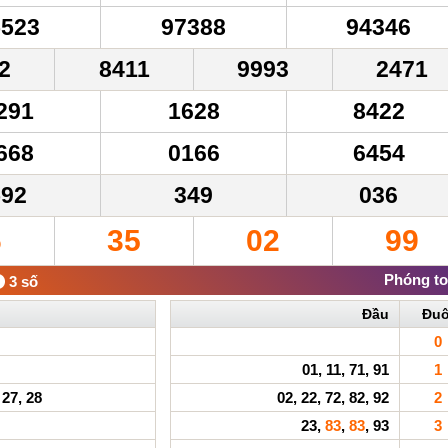
5523
97388
94346
2
8411
9993
2471
291
1628
8422
668
0166
6454
592
349
036
6
35
02
99
Đầu
Đuô
0
01, 11, 71, 91
1
 27, 28
02, 22, 72, 82, 92
2
23,
83
,
83
, 93
3