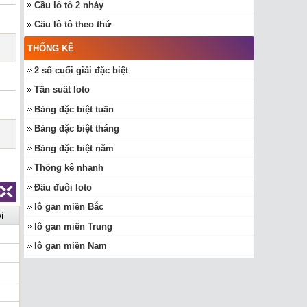
Cầu lô tô 2 nháy
Cầu lô tô theo thứ
THỐNG KÊ
2 số cuối giải đặc biệt
Tần suất loto
Bảng đặc biệt tuần
Bảng đặc biệt tháng
Bảng đặc biệt năm
Thống kê nhanh
Đầu đuôi loto
lô gan miền Bắc
i
lô gan miền Trung
lô gan miền Nam