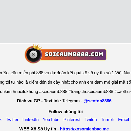
n Soi cầu miễn phí 888 và dự đoán kết quả xổ số uy tín số 1 Việt N
g tôi tự hào là điểm đến tin cậy nhất cho anh em đam mê giải mã s
achkim #nuoilokhung #soicaumb888 #trangchusoicaumb888 #caoth
Dịch vụ GP - Textlink:
Telegram -
@seotop8386
Follow chúng tôi
k
Twitter
LinkedIn
YouTube
Pinterest
Twitch
Tumblr
Email
WEB Xổ Số Uy tín
-
https://xosomienbac.me