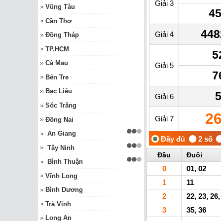
Giải 3
Vũng Tàu
4
Cần Thơ
448
Giải 4
Đồng Tháp
TP.HCM
5
Cà Mau
Giải 5
7
Bến Tre
Bạc Liêu
Giải 6
Sóc Trăng
2
Giải 7
Đồng Nai
An Giang
Tây Ninh
Đầu
Đuôi
Bình Thuận
0
01, 02
Vĩnh Long
1
11
Bình Dương
2
22, 23, 26,
Trà Vinh
3
35, 36
Long An