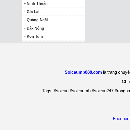
Ninh Thuận
Gia Lai
Quảng Ngãi
Đắk Nông
Kon Tum
Soicaumb888.com
là trang chuyê
Chún
Tags: #soicau #soicaumb #soicau247 #rongb
Faceboo