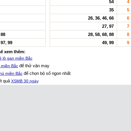
54
4
35
5
26, 36, 46, 66
6
27, 97
7
 88
28, 58, 68, 88
8
 97, 99
49, 99
9
hể xem thêm:
ê lô gan miền Bắc
để thử vận may
 miền Bắc
để chọn bộ số ngon nhất
thủ miền Bắc
t quả
XSMB 30 ngày