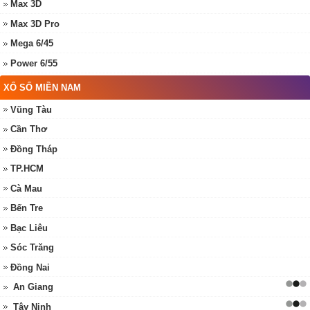
Max 3D
Max 3D Pro
Mega 6/45
Power 6/55
XỔ SỐ MIỀN NAM
Vũng Tàu
Cần Thơ
Đồng Tháp
TP.HCM
Cà Mau
Bến Tre
Bạc Liêu
Sóc Trăng
Đồng Nai
An Giang
Tây Ninh