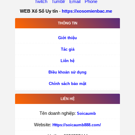
Twitch
Tumblr
Email
Phone
WEB Xổ Số Uy tín
-
https://xosomienbac.me
THÔNG TIN
Giới thiệu
Tác giả
Liên hệ
Điều khoản sử dụng
Chính sách bảo mật
LIÊN HỆ
Tên doanh nghiệp:
Soicaumb
Website:
Https://soicaumb888.com/