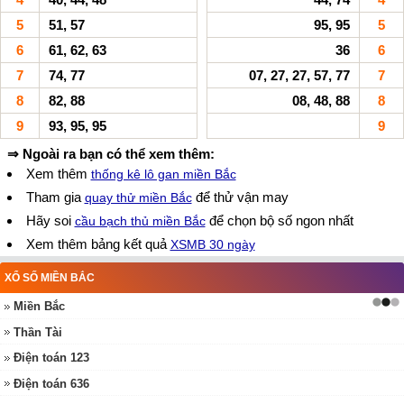
5
51, 57
95, 95
5
6
61, 62, 63
36
6
7
74, 77
07, 27, 27, 57, 77
7
8
82, 88
08, 48, 88
8
9
93, 95, 95
9
⇒ Ngoài ra bạn có thể xem thêm:
Xem thêm
thống kê lô gan miền Bắc
Tham gia
để thử vận may
quay thử miền Bắc
Hãy soi
để chọn bộ số ngon nhất
cầu bạch thủ miền Bắc
Xem thêm bảng kết quả
XSMB 30 ngày
XỔ SỐ MIỀN BẮC
Miền Bắc
Thần Tài
Điện toán 123
Điện toán 636