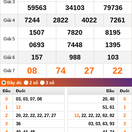
Giải 3
59563
34103
79736
7244
2822
4022
7261
Giải 4
1507
7820
8195
Giải 5
0693
7448
1395
157
988
103
Giải 6
08
74
27
22
Giải 7
Đầu
Đuôi
Đầu
Đuôi
0
03, 03, 07, 08
20, 40
0
1
12
51, 61
1
2
20, 22, 22, 22, 27, 27
12
, 22, 22, 22, 62, 82
2
3
36
03, 03, 63, 93
3
4
40, 44, 48
44, 74
4