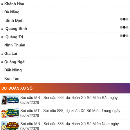
Khánh Hòa
Đà Nẵng
Bình Định
Quảng Bình
Quảng Trị
Ninh Thuận
Gia Lai
Quảng Ngãi
Đắk Nông
Kon Tum
DỰ ĐOÁN XỔ SỐ
Soi cầu MB - Soi cầu 888, dự đoán Xổ Số Miền Bắc ngày
05/07/2026
Soi cầu MT - Soi cầu 888, dự đoán Xổ Số Miền Trung ngày
05/07/2026
Soi cầu MN - Soi cầu 888, dự đoán Xổ Số Miền Nam ngày
05/07/2026