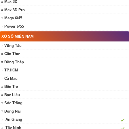
Max 3D
Max 3D Pro
Mega 6/45
Power 6/55
XỔ SỐ MIỀN NAM
Vũng Tàu
Cần Thơ
Đồng Tháp
TP.HCM
Cà Mau
Bến Tre
Bạc Liêu
Sóc Trăng
Đồng Nai
An Giang
Tây Ninh