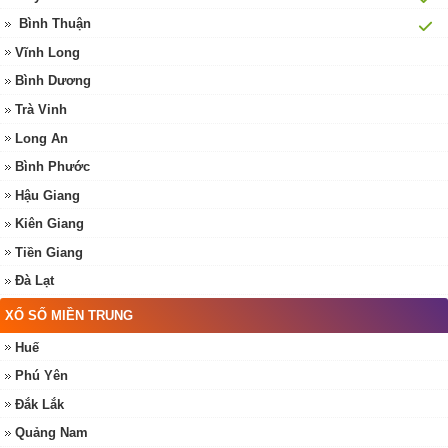
Bình Thuận
Vĩnh Long
Bình Dương
Trà Vinh
Long An
Bình Phước
Hậu Giang
Kiên Giang
Tiền Giang
Đà Lạt
XỔ SỐ MIỀN TRUNG
Huế
Phú Yên
Đắk Lắk
Quảng Nam