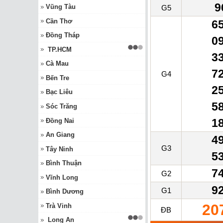
9
Vũng Tàu
G5
Cần Thơ
6
Đồng Tháp
0
TP.HCM
3
Cà Mau
7
G4
Bến Tre
2
Bạc Liêu
5
Sóc Trăng
1
Đồng Nai
An Giang
4
G3
Tây Ninh
5
Bình Thuận
7
G2
Vĩnh Long
9
G1
Bình Dương
20
Trà Vinh
ĐB
Long An