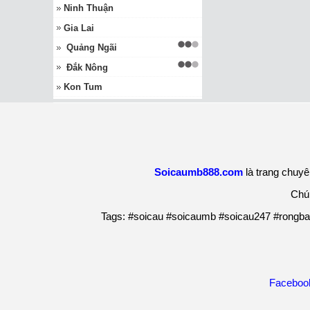
Ninh Thuận
Gia Lai
Quảng Ngãi
Đắk Nông
Kon Tum
Soicaumb888.com
là trang chuyê
Chún
Tags: #soicau #soicaumb #soicau247 #rongb
Faceboo