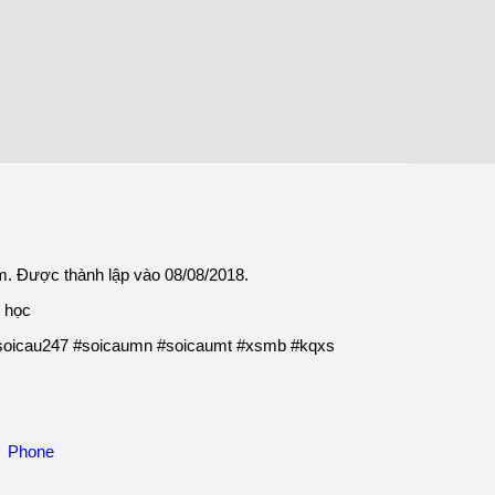
am. Được thành lập vào 08/08/2018.
ố học
usoicau247 #soicaumn #soicaumt #xsmb #kqxs
Phone