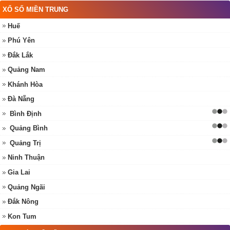
XỔ SỐ MIỀN TRUNG
Huế
Phú Yên
Đắk Lắk
Quảng Nam
Khánh Hòa
Đà Nẵng
Bình Định
Quảng Bình
Quảng Trị
Ninh Thuận
Gia Lai
Quảng Ngãi
Đắk Nông
Kon Tum