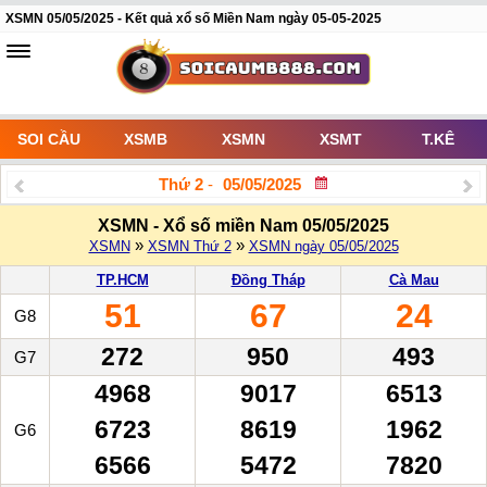
XSMN 05/05/2025 - Kết quả xổ số Miền Nam ngày 05-05-2025
SOI CẦU
XSMB
XSMN
XSMT
T.KÊ
Thứ 2
-
XSMN - Xổ số miền Nam 05/05/2025
»
»
XSMN
XSMN Thứ 2
XSMN ngày 05/05/2025
TP.HCM
Đồng Tháp
Cà Mau
51
67
24
G8
272
950
493
G7
4968
9017
6513
6723
8619
1962
G6
6566
5472
7820