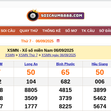
SOI CẦU
QUAY THỬ
THỐNG KÊ
SỔ MƠ
TK CẦU
SỚ ĐẦ
Thứ 7
-
XSMN - Xổ số miền Nam 06/09/2025
»
»
XSMN
XSMN Thứ 7
XSMN ngày 06/09/2025
CM
Long An
Bình Phước
Hậu Giang
7
50
65
50
2
104
682
006
8
8805
4815
3899
8
3509
3739
5462
7
1777
8225
5674