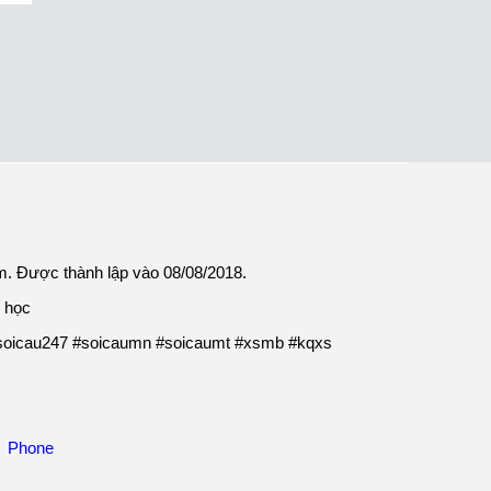
am. Được thành lập vào 08/08/2018.
ố học
usoicau247 #soicaumn #soicaumt #xsmb #kqxs
Phone