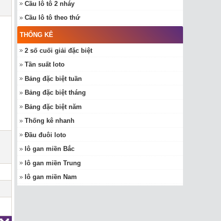
Cầu lô tô 2 nháy
Cầu lô tô theo thứ
THỐNG KÊ
2 số cuối giải đặc biệt
Tần suất loto
Bảng đặc biệt tuần
Bảng đặc biệt tháng
Bảng đặc biệt năm
Thống kê nhanh
Đầu đuôi loto
lô gan miền Bắc
lô gan miền Trung
lô gan miền Nam