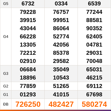
6732
0334
6539
G5
79228
76757
77244
39915
99951
88581
43044
86064
90352
66228
52774
62405
G4
13305
42056
04781
72212
85378
29031
02910
29582
70048
06684
35049
65031
G3
18896
10543
46215
77859
51265
69112
G2
01293
41015
67698
G1
726250
482427
580274
ĐB