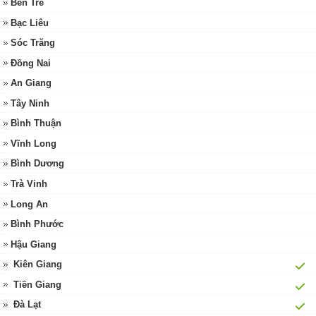
Bến Tre
Bạc Liêu
Sóc Trăng
Đồng Nai
An Giang
Tây Ninh
Bình Thuận
Vĩnh Long
Bình Dương
Trà Vinh
Long An
Bình Phước
Hậu Giang
Kiên Giang
Tiền Giang
Đà Lạt