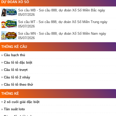
DỰ ĐOÁN XỔ SỐ
Soi cầu MB - Soi cầu 888, dự đoán Xổ Số Miền Bắc ngày
05/07/2026
Soi cầu MT - Soi cầu 888, dự đoán Xổ Số Miền Trung ngày
05/07/2026
Soi cầu MN - Soi cầu 888, dự đoán Xổ Số Miền Nam ngày
05/07/2026
THỐNG KÊ CẦU
Cầu bạch thủ
Cầu lô tô đặc biệt
Cầu lô tô trượt
Cầu lô tô 2 nháy
Cầu lô tô theo thứ
THỐNG KÊ
2 số cuối giải đặc biệt
Tần suất loto