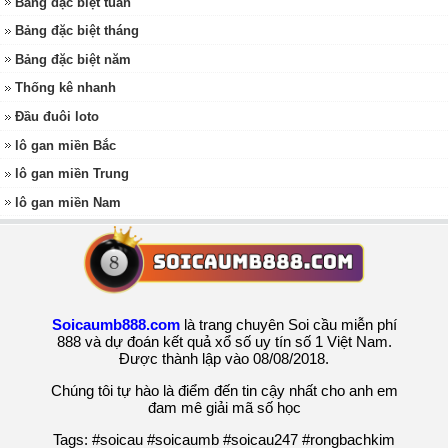
Bảng đặc biệt tuần
Bảng đặc biệt tháng
Bảng đặc biệt năm
Thống kê nhanh
Đầu đuôi loto
lô gan miền Bắc
lô gan miền Trung
lô gan miền Nam
Soicaumb888.com
là trang chuyên Soi cầu miễn phí
888 và dự đoán kết quả xổ số uy tín số 1 Việt Nam.
Được thành lập vào 08/08/2018.
Chúng tôi tự hào là điểm đến tin cậy nhất cho anh em
đam mê giải mã số học
Tags: #soicau #soicaumb #soicau247 #rongbachkim