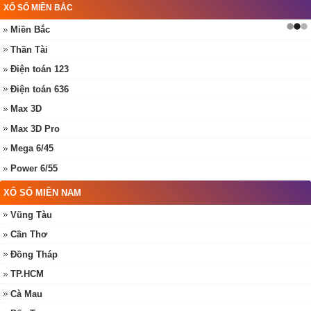
XỔ SỐ MIỀN BẮC
Miền Bắc
Thần Tài
Điện toán 123
Điện toán 636
Max 3D
Max 3D Pro
Mega 6/45
Power 6/55
XỔ SỐ MIỀN NAM
Vũng Tàu
Cần Thơ
Đồng Tháp
TP.HCM
Cà Mau