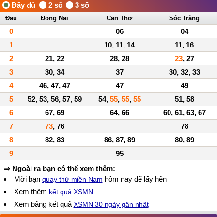
Đầu
Đồng Nai
Cần Thơ
Sóc Trăng
0
06
04
1
10, 11, 14
11, 16
2
21, 22
28, 28
23
, 27
3
30, 34
37
30, 32, 33
4
46, 47, 47
47
49
5
52, 53, 56, 57, 59
54,
55
,
55
,
55
51, 58
6
67, 69
64, 66
60, 61, 63, 67
7
73
, 76
78
8
82, 83
86, 87, 89
80, 89
9
95
⇒ Ngoài ra bạn có thể xem thêm:
Mời bạn
hôm nay để lấy hên
quay thử miền Nam
Xem thêm
kết quả XSMN
Xem bảng kết quả
XSMN 30 ngày gần nhất