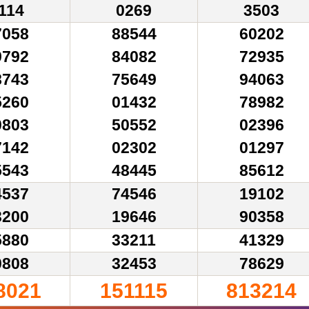
114
0269
3503
7058
88544
60202
9792
84082
72935
8743
75649
94063
5260
01432
78982
0803
50552
02396
7142
02302
01297
5543
48445
85612
4537
74546
19102
3200
19646
90358
5880
33211
41329
0808
32453
78629
8021
151115
813214