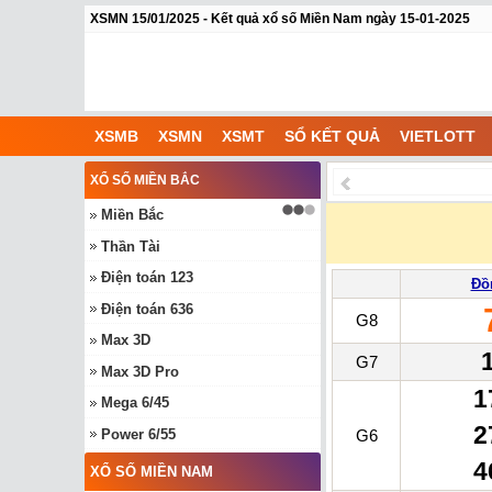
XSMN 15/01/2025 - Kết quả xổ số Miền Nam ngày 15-01-2025
XSMB
XSMN
XSMT
SỔ KẾT QUẢ
VIETLOTT
XỔ SỐ MIỀN BẮC
Miền Bắc
Thần Tài
Điện toán 123
Đồ
Điện toán 636
G8
Max 3D
G7
Max 3D Pro
1
Mega 6/45
2
Power 6/55
G6
4
XỔ SỐ MIỀN NAM