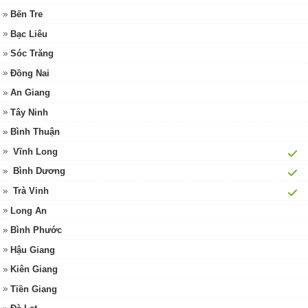
Bến Tre
Bạc Liêu
Sóc Trăng
Đồng Nai
An Giang
Tây Ninh
Bình Thuận
Vĩnh Long
Bình Dương
Trà Vinh
Long An
Bình Phước
Hậu Giang
Kiên Giang
Tiền Giang