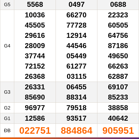
5568
0497
0688
G5
10036
66270
22323
45505
77728
60505
29616
12914
64756
28009
44546
87186
G4
37744
05449
49650
72152
61277
66263
26368
03115
62887
26331
06455
69107
G3
85690
88314
85233
96977
79518
38858
G2
12586
93517
40642
G1
022751
884864
905951
ĐB