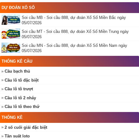
DỰ ĐOÁN XỔ SỐ
Soi cầu MB - Soi cầu 888, dự đoán Xổ Số Miền Bắc ngày
05/07/2026
Soi cầu MT - Soi cầu 888, dự đoán Xổ Số Miền Trung ngày
05/07/2026
Soi cầu MN - Soi cầu 888, dự đoán Xổ Số Miền Nam ngày
05/07/2026
THỐNG KÊ CẦU
Cầu bạch thủ
Cầu lô tô đặc biệt
Cầu lô tô trượt
Cầu lô tô 2 nháy
Cầu lô tô theo thứ
THỐNG KÊ
2 số cuối giải đặc biệt
Tần suất loto