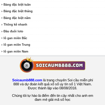
Bảng đặc biệt tuần
Bảng đặc biệt tháng
Bảng đặc biệt năm
Thống kê nhanh
Đầu đuôi loto
lô gan miền Bắc
lô gan miền Trung
lô gan miền Nam
Soicaumb888.com
là trang chuyên Soi cầu miễn phí
888 và dự đoán kết quả xổ số uy tín số 1 Việt Nam.
Được thành lập vào 08/08/2018.
Chúng tôi tự hào là điểm đến tin cậy nhất cho anh em
đam mê giải mã số học