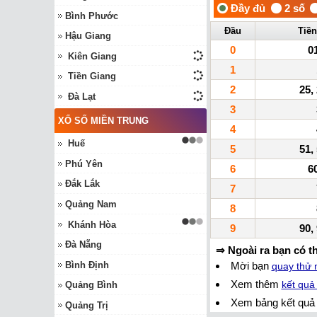
Bình Phước
Đầu
Tiền
Hậu Giang
0
01
Kiên Giang
1
Tiền Giang
2
25,
Đà Lạt
3
XỔ SỐ MIỀN TRUNG
4
Huế
5
51,
Phú Yên
6
60
Đắk Lắk
7
Quảng Nam
8
Khánh Hòa
9
90,
Đà Nẵng
⇒ Ngoài ra bạn có t
Bình Định
Mời bạn
quay thử
Xem thêm
kết qu
Quảng Bình
Xem bảng kết qu
Quảng Trị