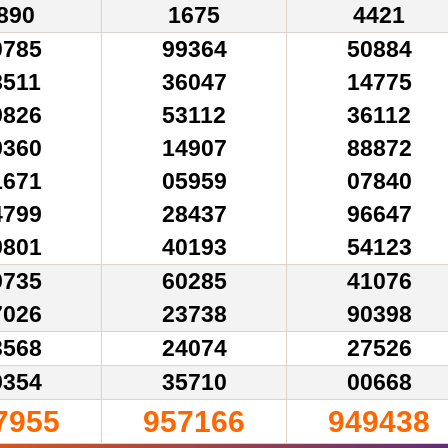
890
1675
4421
0785
99364
50884
8511
36047
14775
9826
53112
36112
9360
14907
88872
1671
05959
07840
4799
28437
96647
9801
40193
54123
9735
60285
41076
7026
23738
90398
3568
24074
27526
9354
35710
00668
7955
957166
949438