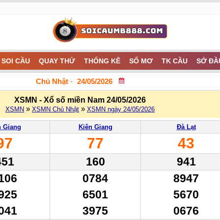
SOI CẦU
QUAY THỬ
THỐNG KÊ
SỔ MƠ
TK CẦU
SỚ ĐẦ
Chủ Nhật
-
XSMN - Xổ số miền Nam 24/05/2026
»
»
XSMN
XSMN Chủ Nhật
XSMN ngày 24/05/2026
n Giang
Kiên Giang
Đà Lạt
97
77
43
451
160
941
106
0784
8947
925
6501
5670
041
3975
0676