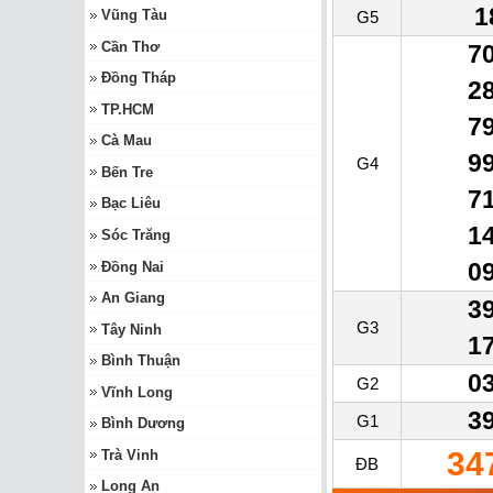
1
Vũng Tàu
G5
Cần Thơ
7
Đồng Tháp
2
TP.HCM
7
Cà Mau
9
G4
Bến Tre
7
Bạc Liêu
1
Sóc Trăng
0
Đồng Nai
An Giang
3
G3
Tây Ninh
1
Bình Thuận
0
G2
Vĩnh Long
3
G1
Bình Dương
34
Trà Vinh
ĐB
Long An