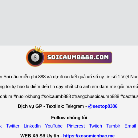
n Soi cầu miễn phí 888 và dự đoán kết quả xổ số uy tín số 1 Việt N
g tôi tự hào là điểm đến tin cậy nhất cho anh em đam mê giải mã s
achkim #nuoilokhung #soicaumb888 #trangchusoicaumb888 #caoth
Dịch vụ GP - Textlink:
Telegram -
@seotop8386
Follow chúng tôi
k
Twitter
LinkedIn
YouTube
Pinterest
Twitch
Tumblr
Email
WEB Xổ Số Uy tín
-
https://xosomienbac.me