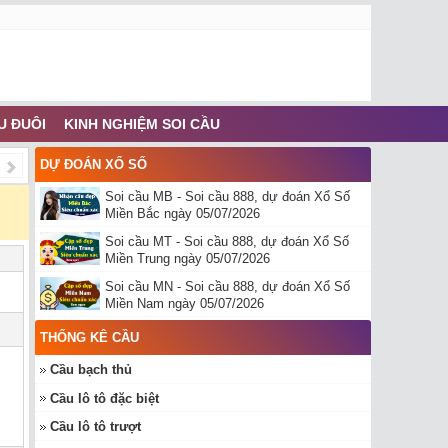
U ĐUÔI
KINH NGHIỆM SOI CẦU
DỰ ĐOÁN XỔ SỐ
Soi cầu MB - Soi cầu 888, dự đoán Xổ Số
Miền Bắc ngày 05/07/2026
Soi cầu MT - Soi cầu 888, dự đoán Xổ Số
Miền Trung ngày 05/07/2026
Soi cầu MN - Soi cầu 888, dự đoán Xổ Số
Miền Nam ngày 05/07/2026
THỐNG KÊ CẦU
Cầu bạch thủ
Cầu lô tô đặc biệt
Cầu lô tô trượt