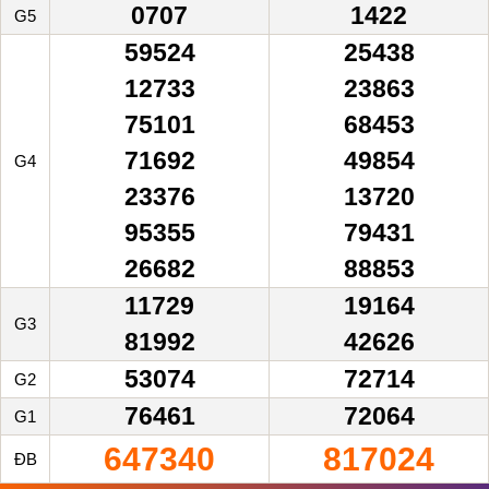
0707
1422
G5
59524
25438
12733
23863
75101
68453
71692
49854
G4
23376
13720
95355
79431
26682
88853
11729
19164
G3
81992
42626
53074
72714
G2
76461
72064
G1
647340
817024
ĐB