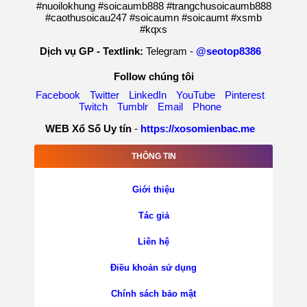
#nuoilokhung #soicaumb888 #trangchusoicaumb888
#caothusoicau247 #soicaumn #soicaumt #xsmb
#kqxs
Dịch vụ GP - Textlink:
Telegram -
@seotop8386
Follow chúng tôi
Facebook
Twitter
LinkedIn
YouTube
Pinterest
Twitch
Tumblr
Email
Phone
WEB Xổ Số Uy tín
-
https://xosomienbac.me
THÔNG TIN
Giới thiệu
Tác giả
Liên hệ
Điều khoản sử dụng
Chính sách bảo mật