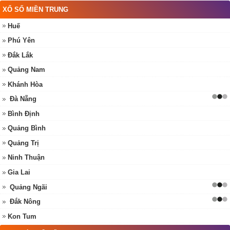
XỔ SỐ MIỀN TRUNG
Huế
Phú Yên
Đắk Lắk
Quảng Nam
Khánh Hòa
Đà Nẵng
Bình Định
Quảng Bình
Quảng Trị
Ninh Thuận
Gia Lai
Quảng Ngãi
Đắk Nông
Kon Tum