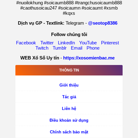
#nuoilokhung #soicaumb888 #trangchusoicaumb888
#caothusoicau247 #soicaumn #soicaumt #xsmb
#kqxs
Dịch vụ GP - Textlink:
Telegram -
@seotop8386
Follow chúng tôi
Facebook
Twitter
LinkedIn
YouTube
Pinterest
Twitch
Tumblr
Email
Phone
WEB Xổ Số Uy tín
-
https://xosomienbac.me
THÔNG TIN
Giới thiệu
Tác giả
Liên hệ
Điều khoản sử dụng
Chính sách bảo mật