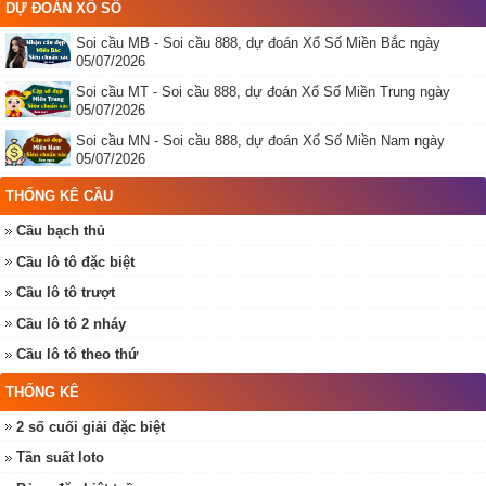
DỰ ĐOÁN XỔ SỐ
Soi cầu MB - Soi cầu 888, dự đoán Xổ Số Miền Bắc ngày
05/07/2026
Soi cầu MT - Soi cầu 888, dự đoán Xổ Số Miền Trung ngày
05/07/2026
Soi cầu MN - Soi cầu 888, dự đoán Xổ Số Miền Nam ngày
05/07/2026
THỐNG KÊ CẦU
Cầu bạch thủ
Cầu lô tô đặc biệt
Cầu lô tô trượt
Cầu lô tô 2 nháy
Cầu lô tô theo thứ
THỐNG KÊ
2 số cuối giải đặc biệt
Tần suất loto