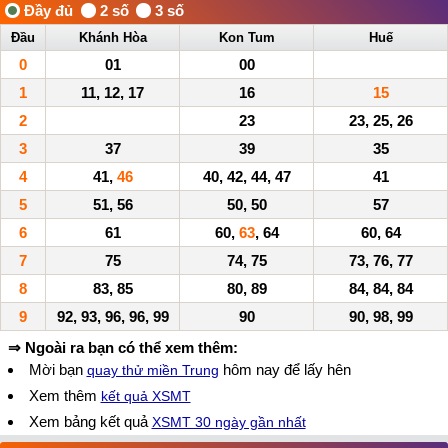
Đầu
Khánh Hòa
Kon Tum
Huế
0
01
00
1
11, 12, 17
16
15
2
23
23, 25, 26
3
37
39
35
4
41,
46
40, 42, 44, 47
41
5
51, 56
50, 50
57
6
61
60,
63
, 64
60, 64
7
75
74, 75
73, 76, 77
8
83, 85
80, 89
84, 84, 84
9
92, 93, 96, 96, 99
90
90, 98, 99
⇒ Ngoài ra bạn có thể xem thêm:
Mời bạn
hôm nay để lấy hên
quay thử miền Trung
Xem thêm
kết quả XSMT
Xem bảng kết quả
XSMT 30 ngày gần nhất