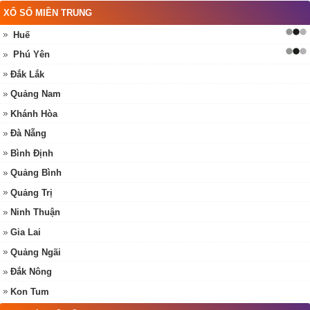
XỔ SỐ MIỀN TRUNG
Huế
Phú Yên
Đắk Lắk
Quảng Nam
Khánh Hòa
Đà Nẵng
Bình Định
Quảng Bình
Quảng Trị
Ninh Thuận
Gia Lai
Quảng Ngãi
Đắk Nông
Kon Tum