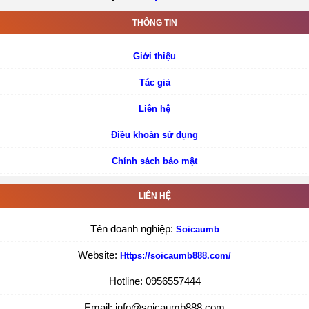
THÔNG TIN
Giới thiệu
Tác giả
Liên hệ
Điều khoản sử dụng
Chính sách bảo mật
LIÊN HỆ
Tên doanh nghiệp:
Soicaumb
Website:
Https://soicaumb888.com/
Hotline: 0956557444
Email:
info@soicaumb888.com