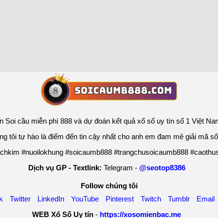
n Soi cầu miễn phí 888 và dự đoán kết quả xổ số uy tín số 1 Việt N
g tôi tự hào là điểm đến tin cậy nhất cho anh em đam mê giải mã s
achkim #nuoilokhung #soicaumb888 #trangchusoicaumb888 #caoth
Dịch vụ GP - Textlink:
Telegram -
@seotop8386
Follow chúng tôi
k
Twitter
LinkedIn
YouTube
Pinterest
Twitch
Tumblr
Email
WEB Xổ Số Uy tín
-
https://xosomienbac.me