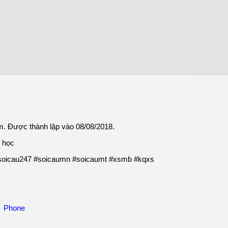
am. Được thành lập vào 08/08/2018.
ố học
usoicau247 #soicaumn #soicaumt #xsmb #kqxs
Phone