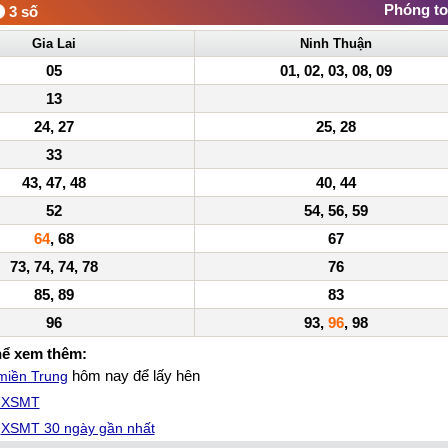
Gia Lai
Ninh Thuận
05
01, 02, 03, 08, 09
13
24, 27
25, 28
33
43, 47, 48
40, 44
52
54, 56, 59
64
, 68
67
73, 74, 74, 78
76
85, 89
83
96
93,
96
, 98
hể xem thêm:
hôm nay để lấy hên
miền Trung
ả XSMT
ả
XSMT 30 ngày gần nhất