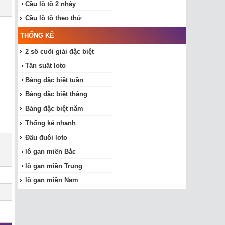
Cầu lô tô 2 nháy
Cầu lô tô theo thứ
THỐNG KÊ
2 số cuối giải đặc biệt
Tần suất loto
Bảng đặc biệt tuần
Bảng đặc biệt tháng
Bảng đặc biệt năm
Thống kê nhanh
Đầu đuôi loto
lô gan miền Bắc
lô gan miền Trung
lô gan miền Nam