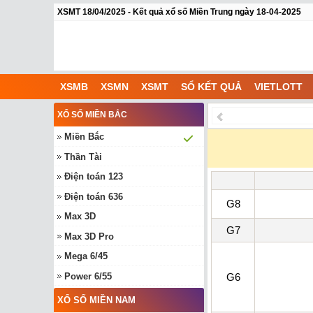
XSMT 18/04/2025 - Kết quả xổ số Miền Trung ngày 18-04-2025
XSMB
XSMN
XSMT
SỔ KẾT QUẢ
VIETLOTT
XỔ SỐ MIỀN BẮC
Miền Bắc
Thần Tài
Điện toán 123
Điện toán 636
G8
Max 3D
G7
Max 3D Pro
Mega 6/45
Power 6/55
G6
XỔ SỐ MIỀN NAM