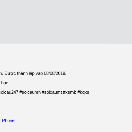
am. Được thành lập vào 08/08/2018.
ố học
usoicau247 #soicaumn #soicaumt #xsmb #kqxs
Phone