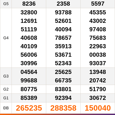
8236
2358
5597
G5
32800
93788
45355
12691
52601
43002
51119
40094
97408
40608
78657
75683
G4
40109
35913
22963
56006
53671
00038
30996
52343
93037
04564
25625
13948
G3
99688
66735
20742
80775
83801
51790
G2
85389
92394
30672
G1
265235
288358
150040
ĐB