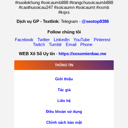
#nuoilokhung #soicaumb888 #trangchusoicaumb888
#caothusoicau247 #soicaumn #soicaumt #xsmb
#kqxs
Dịch vụ GP - Textlink:
Telegram -
@seotop8386
Follow chúng tôi
Facebook
Twitter
LinkedIn
YouTube
Pinterest
Twitch
Tumblr
Email
Phone
WEB Xổ Số Uy tín
-
https://xosomienbac.me
THÔNG TIN
Giới thiệu
Tác giả
Liên hệ
Điều khoản sử dụng
Chính sách bảo mật