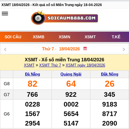
XSMT 18/04/2026 - Kết quả xổ số Miền Trung ngày 18-04-2026
SOI CẦU
XSMB
XSMN
XSMT
T.KÊ
Thứ 7
-
XSMT - Xổ số miền Trung 18/04/2026
»
»
XSMT
XSMT Thứ 7
XSMT ngày 18/04/2026
Đà Nẵng
Quảng Ngãi
Đắk Nông
82
64
26
G8
766
922
345
G7
0228
0002
9183
1567
5654
8717
G6
2954
5147
2090