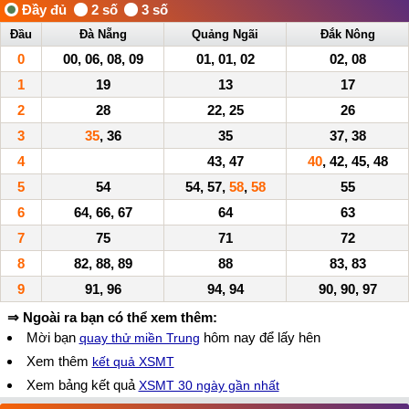
Đầu
Đà Nẵng
Quảng Ngãi
Đắk Nông
0
00, 06, 08, 09
01, 01, 02
02, 08
1
19
13
17
2
28
22, 25
26
3
35
, 36
35
37, 38
4
43, 47
40
, 42, 45, 48
5
54
54, 57,
58
,
58
55
6
64, 66, 67
64
63
7
75
71
72
8
82, 88, 89
88
83, 83
9
91, 96
94, 94
90, 90, 97
⇒ Ngoài ra bạn có thể xem thêm:
Mời bạn
hôm nay để lấy hên
quay thử miền Trung
Xem thêm
kết quả XSMT
Xem bảng kết quả
XSMT 30 ngày gần nhất