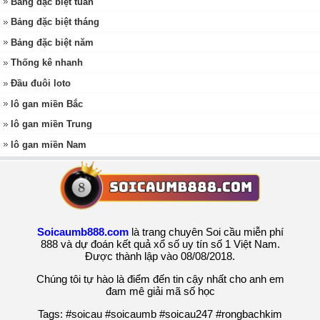
Bảng đặc biệt tuần
Bảng đặc biệt tháng
Bảng đặc biệt năm
Thống kê nhanh
Đầu đuôi loto
lô gan miền Bắc
lô gan miền Trung
lô gan miền Nam
Soicaumb888.com
là trang chuyên Soi cầu miễn phí
888 và dự đoán kết quả xổ số uy tín số 1 Việt Nam.
Được thành lập vào 08/08/2018.
Chúng tôi tự hào là điểm đến tin cậy nhất cho anh em
đam mê giải mã số học
Tags: #soicau #soicaumb #soicau247 #rongbachkim