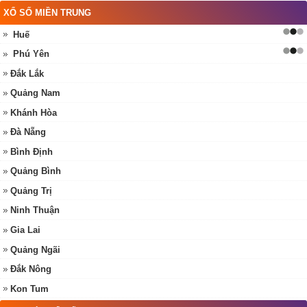
XỔ SỐ MIỀN TRUNG
Huế
Phú Yên
Đắk Lắk
Quảng Nam
Khánh Hòa
Đà Nẵng
Bình Định
Quảng Bình
Quảng Trị
Ninh Thuận
Gia Lai
Quảng Ngãi
Đắk Nông
Kon Tum