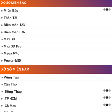
XỔ SỐ MIỀN BẮC
Miền Bắc
Thần Tài
Điện toán 123
Điện toán 636
Max 3D
Max 3D Pro
Mega 6/45
Power 6/55
XỔ SỐ MIỀN NAM
Vũng Tàu
Cần Thơ
Đồng Tháp
TP.HCM
Cà Mau