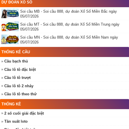
DỰ ĐOÁN XỔ SỐ
Soi cầu MB - Soi cầu 888, dự đoán Xổ Số Miền Bắc ngày
05/07/2026
Soi cầu MT - Soi cầu 888, dự đoán Xổ Số Miền Trung ngày
05/07/2026
Soi cầu MN - Soi cầu 888, dự đoán Xổ Số Miền Nam ngày
05/07/2026
THỐNG KÊ CẦU
Cầu bạch thủ
Cầu lô tô đặc biệt
Cầu lô tô trượt
Cầu lô tô 2 nháy
Cầu lô tô theo thứ
THỐNG KÊ
2 số cuối giải đặc biệt
Tần suất loto