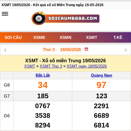
XSMT 19/05/2026 - Kết quả xổ số Miền Trung ngày 19-05-2026
SOI CẦU
XSMB
XSMN
XSMT
T.KÊ
Thứ 3
-
XSMT - Xổ số miền Trung 19/05/2026
»
»
XSMT
XSMT Thứ 3
XSMT ngày 19/05/2026
Đắk Lắk
Quảng Nam
34
97
G8
185
123
G7
0767
2291
3538
6689
G6
8294
6814