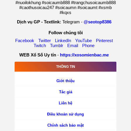
#nuoilokhung #soicaumb888 #trangchusoicaumb888
#caothusoicau247 #soicaumn #soicaumt #xsmb
#kqxs
Dịch vụ GP - Textlink:
Telegram -
@seotop8386
Follow chúng tôi
Facebook
Twitter
LinkedIn
YouTube
Pinterest
Twitch
Tumblr
Email
Phone
WEB Xổ Số Uy tín
-
https://xosomienbac.me
THÔNG TIN
Giới thiệu
Tác giả
Liên hệ
Điều khoản sử dụng
Chính sách bảo mật