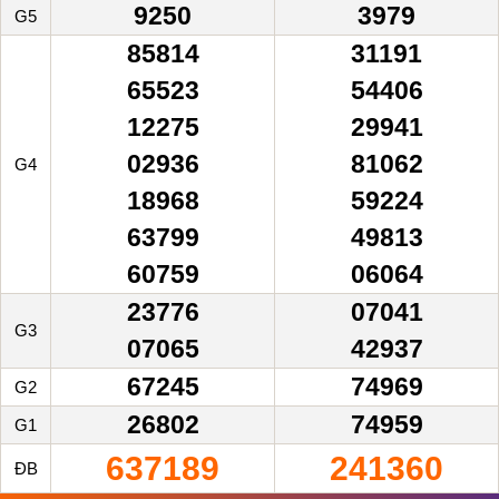
9250
3979
G5
85814
31191
65523
54406
12275
29941
02936
81062
G4
18968
59224
63799
49813
60759
06064
23776
07041
G3
07065
42937
67245
74969
G2
26802
74959
G1
637189
241360
ĐB