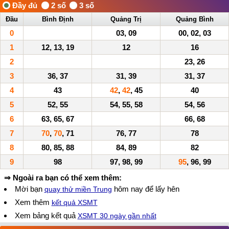
Đầu
Bình Định
Quảng Trị
Quảng Bình
0
03, 09
00, 02, 03
1
12, 13, 19
12
16
2
23, 26
3
36, 37
31, 39
31, 37
4
43
42
,
42
, 45
40
5
52, 55
54, 55, 58
54, 56
6
63, 65, 67
66, 68
7
70
,
70
, 71
76, 77
78
8
80, 85, 88
84, 89
82
9
98
97, 98, 99
95
, 96, 99
⇒ Ngoài ra bạn có thể xem thêm:
Mời bạn
hôm nay để lấy hên
quay thử miền Trung
Xem thêm
kết quả XSMT
Xem bảng kết quả
XSMT 30 ngày gần nhất