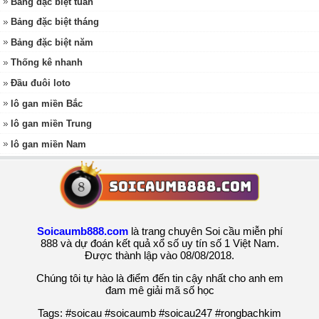
Bảng đặc biệt tuần
Bảng đặc biệt tháng
Bảng đặc biệt năm
Thống kê nhanh
Đầu đuôi loto
lô gan miền Bắc
lô gan miền Trung
lô gan miền Nam
Soicaumb888.com
là trang chuyên Soi cầu miễn phí
888 và dự đoán kết quả xổ số uy tín số 1 Việt Nam.
Được thành lập vào 08/08/2018.
Chúng tôi tự hào là điểm đến tin cậy nhất cho anh em
đam mê giải mã số học
Tags: #soicau #soicaumb #soicau247 #rongbachkim