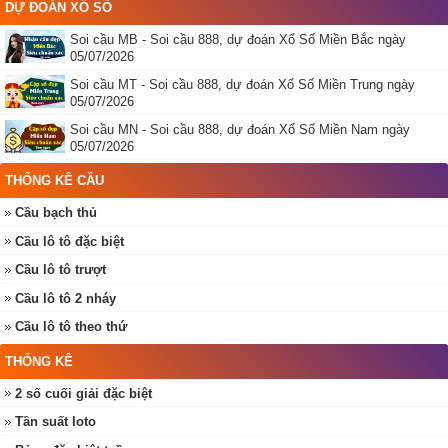
DỰ ĐOÁN XỔ SỐ
Soi cầu MB - Soi cầu 888, dự đoán Xổ Số Miền Bắc ngày
05/07/2026
Soi cầu MT - Soi cầu 888, dự đoán Xổ Số Miền Trung ngày
05/07/2026
Soi cầu MN - Soi cầu 888, dự đoán Xổ Số Miền Nam ngày
05/07/2026
THỐNG KÊ CẦU
Cầu bạch thủ
Cầu lô tô đặc biệt
Cầu lô tô trượt
Cầu lô tô 2 nháy
Cầu lô tô theo thứ
THỐNG KÊ
2 số cuối giải đặc biệt
Tần suất loto