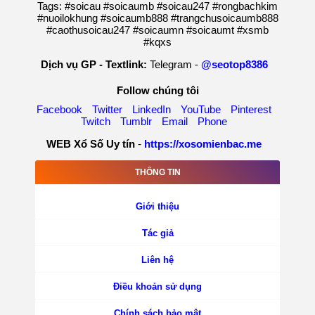
Tags: #soicau #soicaumb #soicau247 #rongbachkim
#nuoilokhung #soicaumb888 #trangchusoicaumb888
#caothusoicau247 #soicaumn #soicaumt #xsmb
#kqxs
Dịch vụ GP - Textlink:
Telegram -
@seotop8386
Follow chúng tôi
Facebook
Twitter
LinkedIn
YouTube
Pinterest
Twitch
Tumblr
Email
Phone
WEB Xổ Số Uy tín
-
https://xosomienbac.me
THÔNG TIN
Giới thiệu
Tác giả
Liên hệ
Điều khoản sử dụng
Chính sách bảo mật