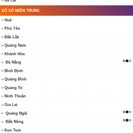
Đà Lạt
XỔ SỐ MIỀN TRUNG
Huế
Phú Yên
Đắk Lắk
Quảng Nam
Khánh Hòa
Đà Nẵng
Bình Định
Quảng Bình
Quảng Trị
Ninh Thuận
Gia Lai
Quảng Ngãi
Đắk Nông
Kon Tum