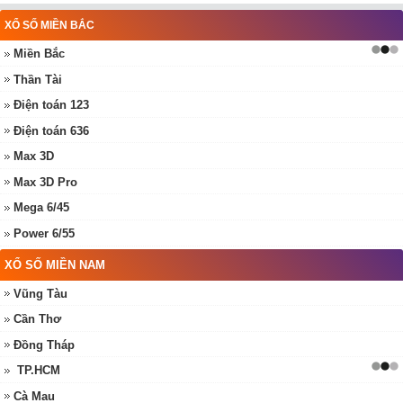
XỔ SỐ MIỀN BẮC
Miền Bắc
Thần Tài
Điện toán 123
Điện toán 636
Max 3D
Max 3D Pro
Mega 6/45
Power 6/55
XỔ SỐ MIỀN NAM
Vũng Tàu
Cần Thơ
Đồng Tháp
TP.HCM
Cà Mau