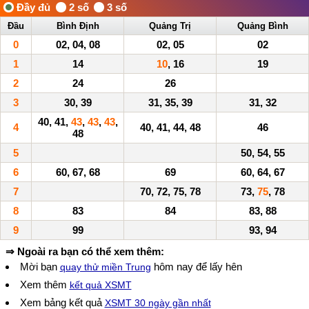
Đầu
Bình Định
Quảng Trị
Quảng Bình
0
02, 04, 08
02, 05
02
1
14
10
, 16
19
2
24
26
3
30, 39
31, 35, 39
31, 32
40, 41,
43
,
43
,
43
,
4
40, 41, 44, 48
46
48
5
50, 54, 55
6
60, 67, 68
69
60, 64, 67
7
70, 72, 75, 78
73,
75
, 78
8
83
84
83, 88
9
99
93, 94
⇒ Ngoài ra bạn có thể xem thêm:
Mời bạn
hôm nay để lấy hên
quay thử miền Trung
Xem thêm
kết quả XSMT
Xem bảng kết quả
XSMT 30 ngày gần nhất