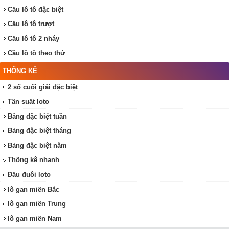
Cầu lô tô đặc biệt
Cầu lô tô trượt
Cầu lô tô 2 nháy
Cầu lô tô theo thứ
THỐNG KÊ
2 số cuối giải đặc biệt
Tần suất loto
Bảng đặc biệt tuần
Bảng đặc biệt tháng
Bảng đặc biệt năm
Thống kê nhanh
Đầu đuôi loto
lô gan miền Bắc
lô gan miền Trung
lô gan miền Nam