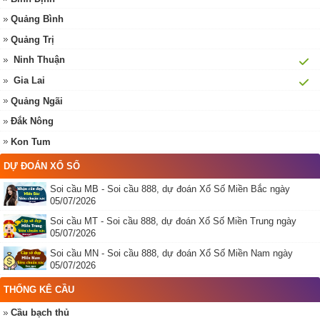
Quảng Bình
Quảng Trị
Ninh Thuận
Gia Lai
Quảng Ngãi
Đắk Nông
Kon Tum
DỰ ĐOÁN XỔ SỐ
Soi cầu MB - Soi cầu 888, dự đoán Xổ Số Miền Bắc ngày
05/07/2026
Soi cầu MT - Soi cầu 888, dự đoán Xổ Số Miền Trung ngày
05/07/2026
Soi cầu MN - Soi cầu 888, dự đoán Xổ Số Miền Nam ngày
05/07/2026
THỐNG KÊ CẦU
Cầu bạch thủ