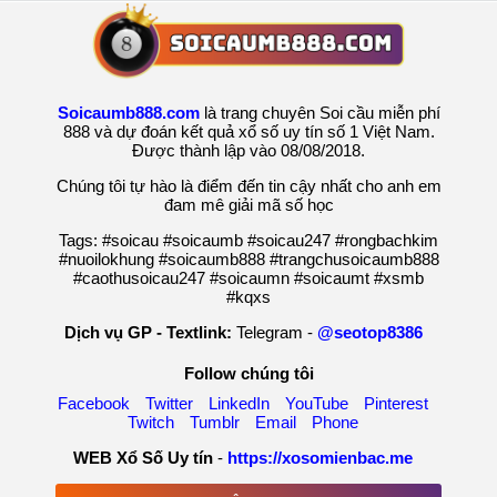
Soicaumb888.com
là trang chuyên Soi cầu miễn phí
888 và dự đoán kết quả xổ số uy tín số 1 Việt Nam.
Được thành lập vào 08/08/2018.
Chúng tôi tự hào là điểm đến tin cậy nhất cho anh em
đam mê giải mã số học
Tags: #soicau #soicaumb #soicau247 #rongbachkim
#nuoilokhung #soicaumb888 #trangchusoicaumb888
#caothusoicau247 #soicaumn #soicaumt #xsmb
#kqxs
Dịch vụ GP - Textlink:
Telegram -
@seotop8386
Follow chúng tôi
Facebook
Twitter
LinkedIn
YouTube
Pinterest
Twitch
Tumblr
Email
Phone
WEB Xổ Số Uy tín
-
https://xosomienbac.me