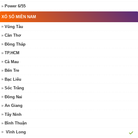
Power 6/55
XỔ SỐ MIỀN NAM
Vũng Tàu
Cần Thơ
Đồng Tháp
TP.HCM
Cà Mau
Bến Tre
Bạc Liêu
Sóc Trăng
Đồng Nai
An Giang
Tây Ninh
Bình Thuận
Vĩnh Long