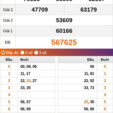
47709
63179
Giải 3
53609
Giải 2
60166
Giải 1
567625
ĐB
Đầu
Đuôi
Đầu
Đuôi
0
00, 09, 09
00
0
1
11, 17
11, 81
1
2
22,
25
, 27
22, 92
2
3
33, 35
33, 73
3
4
4
5
56, 57
25
, 35
5
6
66, 69
56, 66
6