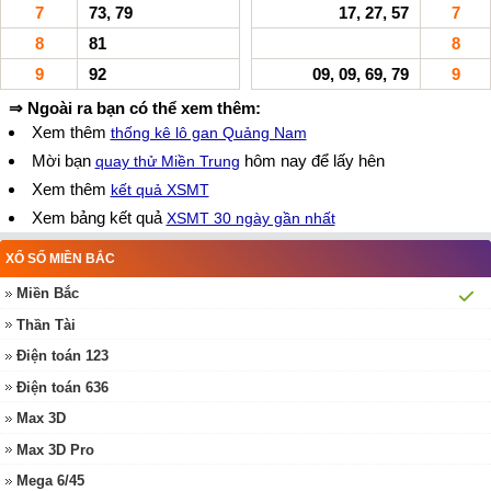
7
73, 79
17, 27, 57
7
8
81
8
9
92
09, 09, 69, 79
9
⇒ Ngoài ra bạn có thể xem thêm:
Xem thêm
thống kê lô gan Quảng Nam
Mời bạn
hôm nay để lấy hên
quay thử Miền Trung
Xem thêm
kết quả XSMT
Xem bảng kết quả
XSMT 30 ngày gần nhất
XỔ SỐ MIỀN BẮC
Miền Bắc
Thần Tài
Điện toán 123
Điện toán 636
Max 3D
Max 3D Pro
Mega 6/45